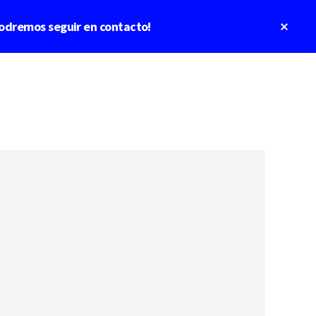
Clos
odremos seguir en contacto!
Top
Bann