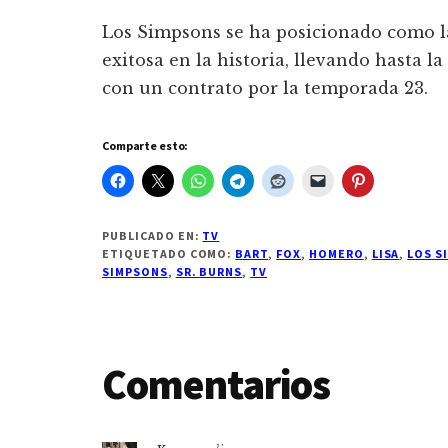
Los Simpsons se ha posicionado como l
exitosa en la historia, llevando hasta 
con un contrato por la temporada 23.
Comparte esto:
PUBLICADO EN:
TV
ETIQUETADO COMO:
BART
,
FOX
,
HOMERO
,
LISA
,
LOS S
SIMPSONS
,
SR. BURNS
,
TV
Interacciones
Comentarios
con