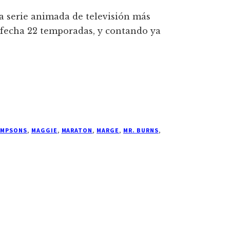
a serie animada de televisión más
la fecha 22 temporadas, y contando ya
IMPSONS
,
MAGGIE
,
MARATON
,
MARGE
,
MR. BURNS
,