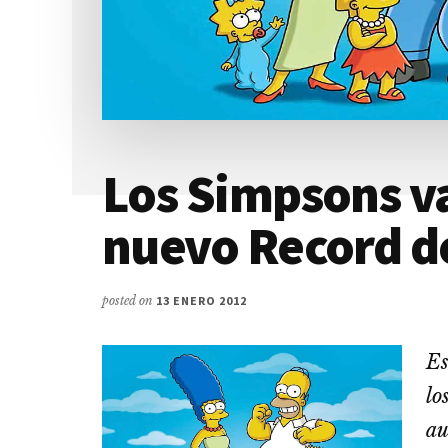
Los Simpsons v
nuevo Record d
posted on
13 ENERO 2012
Es
lo
au