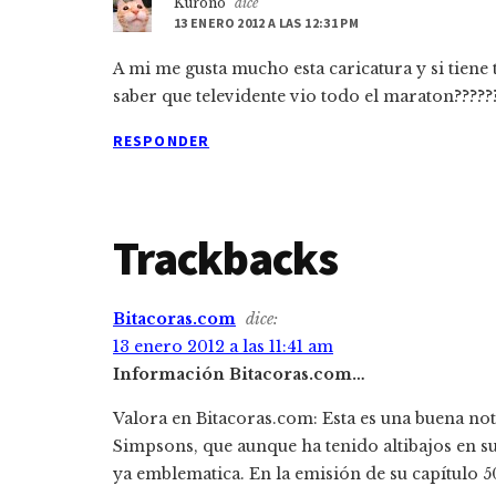
Kurono
dice
los
13 ENERO 2012 A LAS 12:31 PM
lectores
A mi me gusta mucho esta caricatura y si tie
saber que televidente vio todo el maraton?????
RESPONDER
Trackbacks
Bitacoras.com
dice:
13 enero 2012 a las 11:41 am
Información Bitacoras.com…
Valora en Bitacoras.com: Esta es una buena not
Simpsons, que aunque ha tenido altibajos en su
ya emblematica. En la emisión de su capítulo