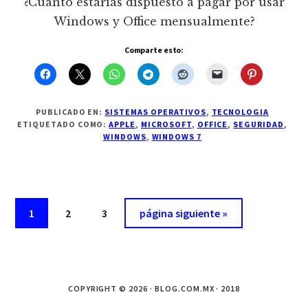
¿Cuanto estarías dispuesto a pagar por usar
Windows y Office mensualmente?
Comparte esto:
PUBLICADO EN:
SISTEMAS OPERATIVOS
,
TECNOLOGIA
ETIQUETADO COMO:
APPLE
,
MICROSOFT
,
OFFICE
,
SEGURIDAD
,
WINDOWS
,
WINDOWS 7
Página
Página
Página
Ir
1
2
3
página siguiente »
a
la
COPYRIGHT © 2026 · BLOG.COM.MX · 2018