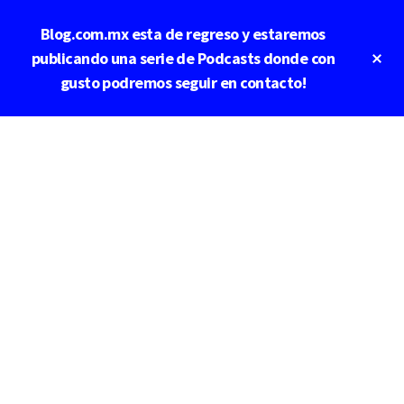
Saltar
Blog.com.mx esta de regreso y estaremos
al
contenido
Cl
publicando una serie de Podcasts donde con
To
principal
gusto podremos seguir en contacto!
Ba
Additional
menu