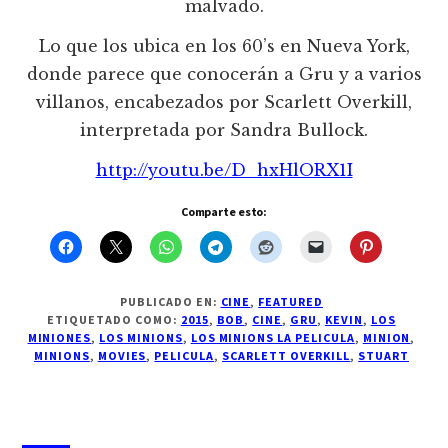
malvado.
Lo que los ubica en los 60’s en Nueva York,
donde parece que conocerán a Gru y a varios
villanos, encabezados por Scarlett Overkill,
interpretada por Sandra Bullock.
http://youtu.be/D_hxHlORX1I
Comparte esto:
PUBLICADO EN:
CINE
,
FEATURED
ETIQUETADO COMO:
2015
,
BOB
,
CINE
,
GRU
,
KEVIN
,
LOS
MINIONES
,
LOS MINIONS
,
LOS MINIONS LA PELICULA
,
MINION
,
MINIONS
,
MOVIES
,
PELICULA
,
SCARLETT OVERKILL
,
STUART