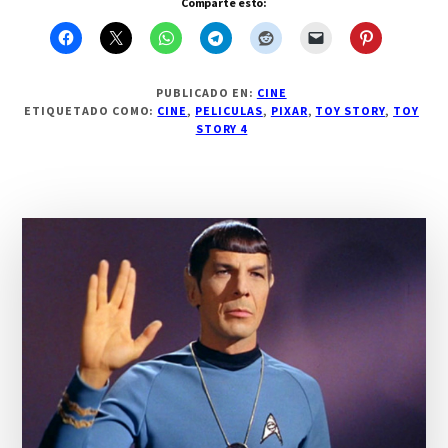
Comparte esto:
PUBLICADO EN:
CINE
ETIQUETADO COMO:
CINE
,
PELICULAS
,
PIXAR
,
TOY STORY
,
TOY
STORY 4