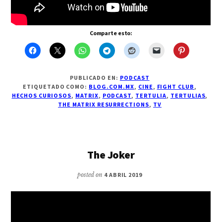
Comparte esto:
PUBLICADO EN:
PODCAST
ETIQUETADO COMO:
BLOG.COM.MX
,
CINE
,
FIGHT CLUB
,
HECHOS CURIOSOS
,
MATRIX
,
PODCAST
,
TERTULIA
,
TERTULIAS
,
THE MATRIX RESURRECTIONS
,
TV
The Joker
posted on
4 ABRIL 2019