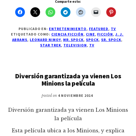
Comparte esto:
PUBLICADO EN:
ENTRETENIMIENTO
,
FEATURED
,
TV
ETIQUETADO COMO:
CIENCIA FICCIÓN
,
CINE
,
FICCIÓN
,
J. J.
ABRAMS
,
LEONARD NIMOY
,
MR. SPOCK
,
SPOCK
,
SR. SPOCK
,
STAR TREK
,
TELEVISION
,
TV
Diversión garantizada ya vienen Los
Minions la película
posted on
4 NOVIEMBRE 2014
Diversión garantizada ya vienen Los Minions
la película
Esta película ubica a los Minions, y explica