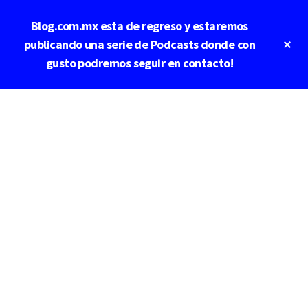
Saltar
Blog.com.mx esta de regreso y estaremos
al
contenido
Cl
publicando una serie de Podcasts donde con
To
principal
gusto podremos seguir en contacto!
Ba
Additional
menu