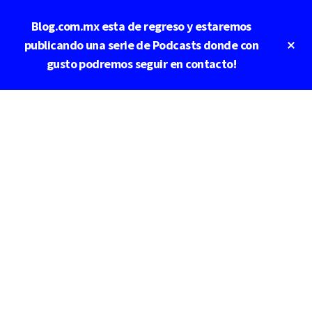
Saltar
Blog.com.mx esta de regreso y estaremos
al
contenido
Cl
publicando una serie de Podcasts donde con
To
principal
gusto podremos seguir en contacto!
Ba
Additional
menu