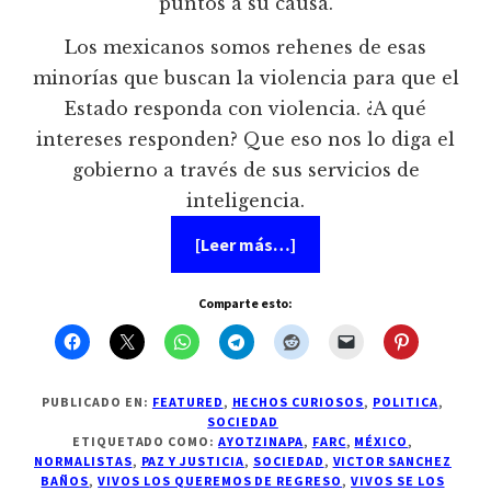
puntos a su causa.
Los mexicanos somos rehenes de esas
minorías que buscan la violencia para que el
Estado responda con violencia. ¿A qué
intereses responden? Que eso nos lo diga el
gobierno a través de sus servicios de
inteligencia.
acerca
[Leer más…]
de
Ayotzinapa:
No
Comparte esto:
fue
Peña,
fue
la
izquierda
mercenaria
PUBLICADO EN:
FEATURED
,
HECHOS CURIOSOS
,
POLITICA
,
SOCIEDAD
ETIQUETADO COMO:
AYOTZINAPA
,
FARC
,
MÉXICO
,
NORMALISTAS
,
PAZ Y JUSTICIA
,
SOCIEDAD
,
VICTOR SANCHEZ
BAÑOS
,
VIVOS LOS QUEREMOS DE REGRESO
,
VIVOS SE LOS