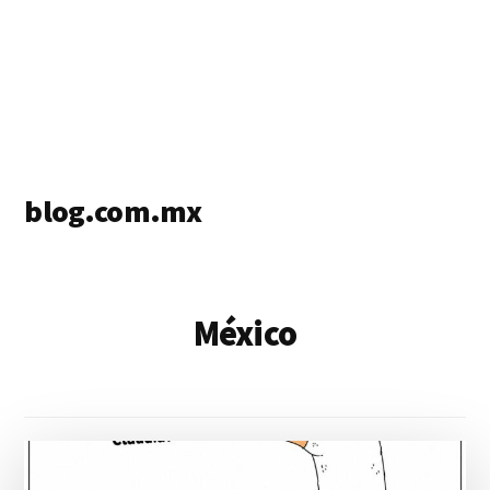
blog.com.mx
blog
de
blogs
México