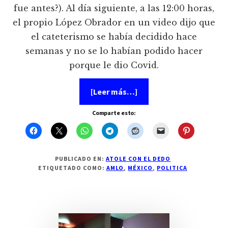
fue antes?). Al día siguiente, a las 12:00 horas,
el propio López Obrador en un video dijo que
el cateterismo se había decidido hace
semanas y no se lo habían podido hacer
porque le dio Covid.
acerca
[Leer más…]
de
Lo
Comparte esto:
que
no
dice
el
“testamento”
PUBLICADO EN:
ATOLE CON EL DEDO
ETIQUETADO COMO:
AMLO
,
MÉXICO
,
POLITICA