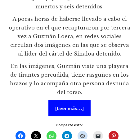
muertos y seis detenidos.
A pocas horas de haberse llevado a cabo el
operativo en el que recapturaron por tercera
vez a Guzmán Loera, en redes sociales
circulan dos imágenes en las que se observa
al líder del cártel de Sinaloa detenido.
En las imágenes, Guzmán viste una playera
de tirantes percudida, tiene rasguños en los
brazos y lo acompaña otra persona desnuda
del torso.
acerca
[Leer más…]
de
Por
tercera
Comparte esto:
vez
detienen
a