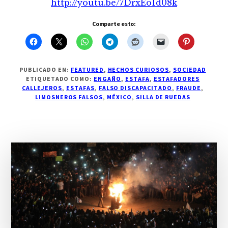
http://youtu.be/7DrxEo1d08k
Comparte esto:
PUBLICADO EN:
FEATURED
,
HECHOS CURIOSOS
,
SOCIEDAD
ETIQUETADO COMO:
ENGAÑO
,
ESTAFA
,
ESTAFADORES
CALLEJEROS
,
ESTAFAS
,
FALSO DISCAPACITADO
,
FRAUDE
,
LIMOSNEROS FALSOS
,
MÉXICO
,
SILLA DE RUEDAS