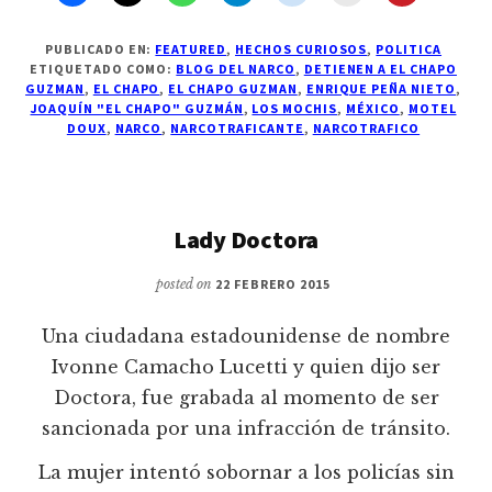
El
Chapo
Guzmán
PUBLICADO EN:
FEATURED
,
HECHOS CURIOSOS
,
POLITICA
ETIQUETADO COMO:
BLOG DEL NARCO
,
DETIENEN A EL CHAPO
GUZMAN
,
EL CHAPO
,
EL CHAPO GUZMAN
,
ENRIQUE PEÑA NIETO
,
JOAQUÍN "EL CHAPO" GUZMÁN
,
LOS MOCHIS
,
MÉXICO
,
MOTEL
DOUX
,
NARCO
,
NARCOTRAFICANTE
,
NARCOTRAFICO
Lady Doctora
posted on
22 FEBRERO 2015
Una ciudadana estadounidense de nombre
Ivonne Camacho Lucetti y quien dijo ser
Doctora, fue grabada al momento de ser
sancionada por una infracción de tránsito.
La mujer intentó sobornar a los policías sin