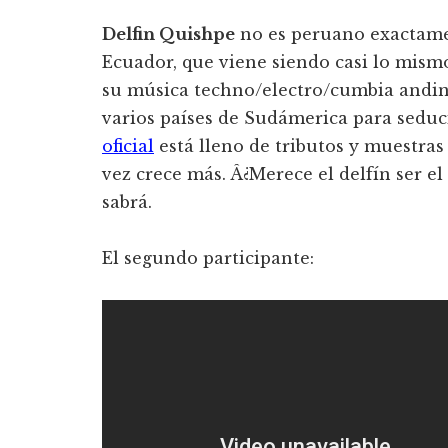
Delfin Quishpe
no es peruano exactamen
Ecuador, que viene siendo casi lo mism
su música techno/electro/cumbia andin
varios paí­ses de Sudámerica para seduc
oficial
está lleno de tributos y muestra
vez crece más. Â¿Merece el delfí­n ser e
sabrá.
El segundo participante: