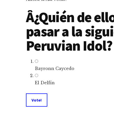
Â¿Quién de ell
pasar a la sigu
Peruvian Idol?
Bayronn Caycedo
El Delfí­n