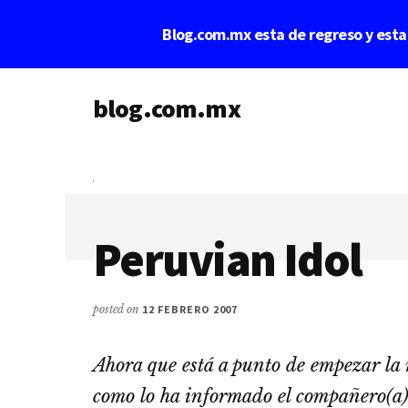
Saltar
Saltar
Blog.com.mx esta de regreso y est
al
a
contenido
la
Additional
principal
barra
lateral
blog.com.mx
menu
principal
blog
de
blogs
Peruvian Idol
posted on
12 FEBRERO 2007
Ahora que está a punto de empezar l
como lo ha informado el compañero(a)