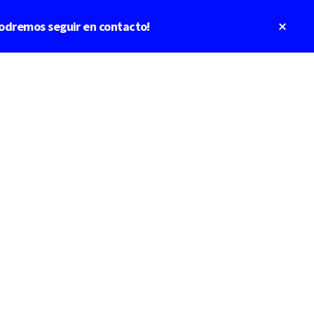
Clos
odremos seguir en contacto!
Top
Bann