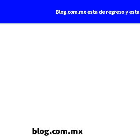
Saltar
Blog.com.mx esta de regreso y est
al
contenido
Additional
principal
menu
blog.com.mx
blog