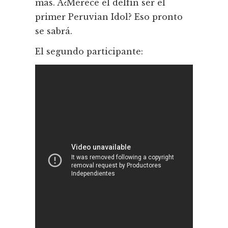
más. Â¿Merece el delfí­n ser el
primer Peruvian Idol? Eso pronto
se sabrá.
El segundo participante: