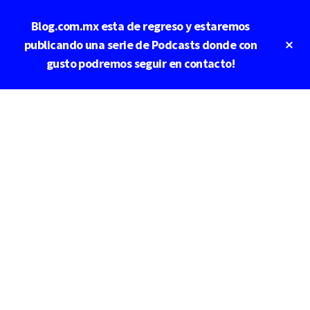
Saltar
Saltar
Blog.com.mx esta de regreso y estaremos
al
a
contenido
la
Cl
publicando una serie de Podcasts donde con
To
principal
barra
gusto podremos seguir en contacto!
Ba
lateral
principal
Additional
menu