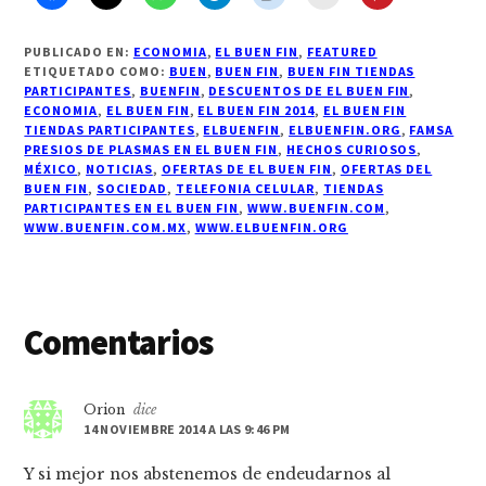
PUBLICADO EN:
ECONOMIA
,
EL BUEN FIN
,
FEATURED
ETIQUETADO COMO:
BUEN
,
BUEN FIN
,
BUEN FIN TIENDAS
PARTICIPANTES
,
BUENFIN
,
DESCUENTOS DE EL BUEN FIN
,
ECONOMIA
,
EL BUEN FIN
,
EL BUEN FIN 2014
,
EL BUEN FIN
TIENDAS PARTICIPANTES
,
ELBUENFIN
,
ELBUENFIN.ORG
,
FAMSA
PRESIOS DE PLASMAS EN EL BUEN FIN
,
HECHOS CURIOSOS
,
MÉXICO
,
NOTICIAS
,
OFERTAS DE EL BUEN FIN
,
OFERTAS DEL
BUEN FIN
,
SOCIEDAD
,
TELEFONIA CELULAR
,
TIENDAS
PARTICIPANTES EN EL BUEN FIN
,
WWW.BUENFIN.COM
,
WWW.BUENFIN.COM.MX
,
WWW.ELBUENFIN.ORG
Interacciones
Comentarios
con
los
Orion
dice
14 NOVIEMBRE 2014 A LAS 9:46 PM
lectores
Y si mejor nos abstenemos de endeudarnos al