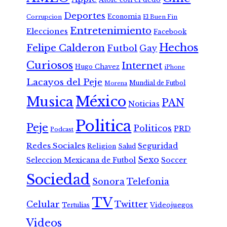
Deportes
Economia
Corrupcion
El Buen Fin
Entretenimiento
Elecciones
Facebook
Hechos
Felipe Calderon
Futbol
Gay
Curiosos
Internet
Hugo Chavez
iPhone
Lacayos del Peje
Mundial de Futbol
Morena
México
Musica
PAN
Noticias
Politica
Peje
Politicos
PRD
Podcast
Redes Sociales
Seguridad
Religion
Salud
Sexo
Seleccion Mexicana de Futbol
Soccer
Sociedad
Sonora
Telefonia
TV
Celular
Twitter
Tertulias
Videojuegos
Videos