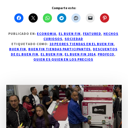
Comparte esto:
PUBLICADO EN:
ECONOMIA
,
EL BUEN FIN
,
FEATURED
,
HECHOS
CURIOSOS
,
SOCIEDAD
ETIQUETADO COMO:
10 PEORES TIENDAS EN EL BUEN FIN
,
BUEN FIN
,
BUEN FIN TIENDAS PARTICIPANTES
,
DESCUENTOS
DE EL BUEN FIN
,
EL BUEN FIN
,
EL BUEN FIN 2014
,
PROFECO
,
QUIEN ES QUIEN EN LOS PRECIOS