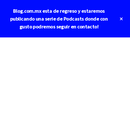
Saltar
Blog.com.mx esta de regreso y estaremos
al
contenido
Cl
publicando una serie de Podcasts donde con
To
principal
gusto podremos seguir en contacto!
Ba
Additional
menu