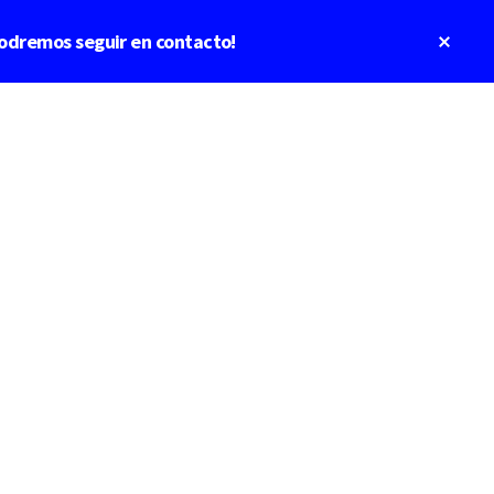
Clos
odremos seguir en contacto!
Top
Bann