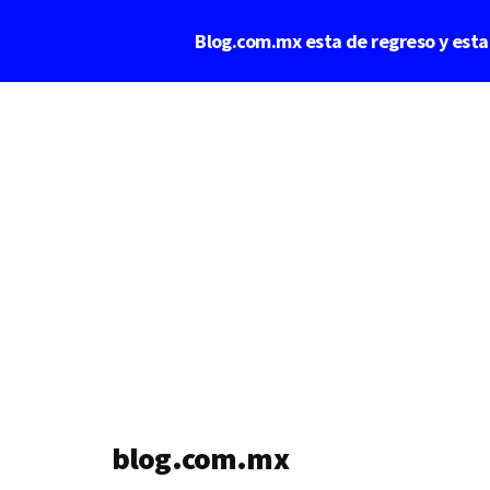
Saltar
Blog.com.mx esta de regreso y est
al
contenido
Additional
principal
menu
blog.com.mx
blog