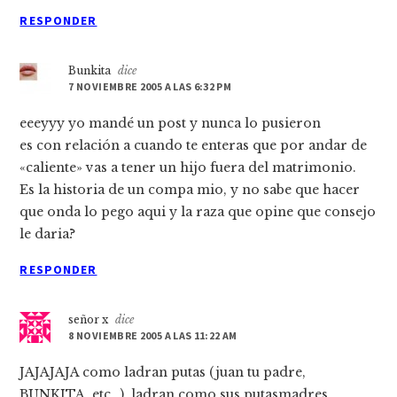
RESPONDER
Bunkita
dice
7 NOVIEMBRE 2005 A LAS 6:32 PM
eeeyyy yo mandé un post y nunca lo pusieron
es con relación a cuando te enteras que por andar de
«caliente» vas a tener un hijo fuera del matrimonio.
Es la historia de un compa mio, y no sabe que hacer
que onda lo pego aqui y la raza que opine que consejo
le daria?
RESPONDER
señor x
dice
8 NOVIEMBRE 2005 A LAS 11:22 AM
JAJAJAJA como ladran putas (juan tu padre,
BUNKITA, etc…), ladran como sus putasmadres……