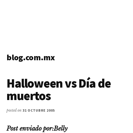
blog.com.mx
blog
de
Halloween vs Dí­a de
blogs
muertos
posted on
31 OCTUBRE 2005
Post enviado por:Belly