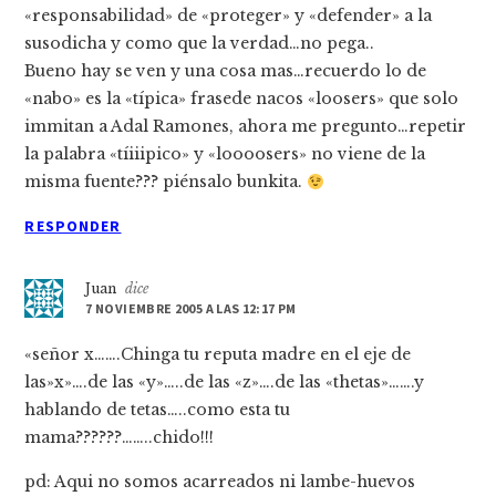
«responsabilidad» de «proteger» y «defender» a la
susodicha y como que la verdad…no pega..
Bueno hay se ven y una cosa mas…recuerdo lo de
«nabo» es la «tí­pica» frasede nacos «loosers» que solo
immitan a Adal Ramones, ahora me pregunto…repetir
la palabra «tí­iiipico» y «loooosers» no viene de la
misma fuente??? piénsalo bunkita.
RESPONDER
Juan
dice
7 NOVIEMBRE 2005 A LAS 12:17 PM
«señor x…….Chinga tu reputa madre en el eje de
las»x»….de las «y»…..de las «z»….de las «thetas»…….y
hablando de tetas…..como esta tu
mama??????……..chido!!!
pd: Aqui no somos acarreados ni lambe-huevos