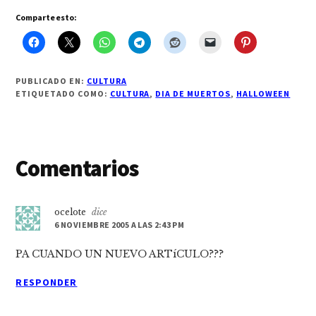
Comparte esto:
PUBLICADO EN:
CULTURA
ETIQUETADO COMO:
CULTURA
,
DIA DE MUERTOS
,
HALLOWEEN
Interacciones
Comentarios
con
los
ocelote
dice
6 NOVIEMBRE 2005 A LAS 2:43 PM
lectores
PA CUANDO UN NUEVO ARTíCULO???
RESPONDER