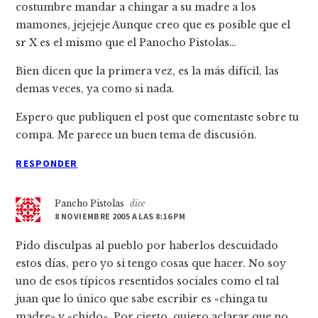
costumbre mandar a chingar a su madre a los
mamones, jejejeje Aunque creo que es posible que el
sr X es el mismo que el Panocho Pistolas…
Bien dicen que la primera vez, es la más difí­cil, las
demas veces, ya como si nada.
Espero que publiquen el post que comentaste sobre tu
compa. Me parece un buen tema de discusión.
RESPONDER
Pancho Pistolas
dice
8 NOVIEMBRE 2005 A LAS 8:16 PM
Pido disculpas al pueblo por haberlos descuidado
estos dí­as, pero yo si tengo cosas que hacer. No soy
uno de esos tí­picos resentidos sociales como el tal
juan que lo único que sabe escribir es «chinga tu
madre» y «chido». Por cierto, quiero aclarar que no