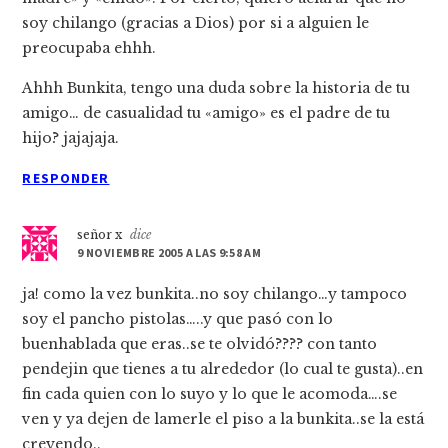
soy chilango (gracias a Dios) por si a alguien le
preocupaba ehhh.
Ahhh Bunkita, tengo una duda sobre la historia de tu
amigo… de casualidad tu «amigo» es el padre de tu
hijo? jajajaja.
RESPONDER
señor x
dice
9 NOVIEMBRE 2005 A LAS 9:58 AM
ja! como la vez bunkita..no soy chilango…y tampoco
soy el pancho pistolas…..y que pasó con lo
buenhablada que eras..se te olvidó???? con tanto
pendejin que tienes a tu alrededor (lo cual te gusta)..en
fin cada quien con lo suyo y lo que le acomoda….se
ven y ya dejen de lamerle el piso a la bunkita..se la está
creyendo..