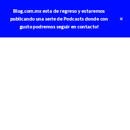
Saltar
Saltar
Blog.com.mx esta de regreso y estaremos
al
a
contenido
la
Cl
publicando una serie de Podcasts donde con
To
principal
barra
gusto podremos seguir en contacto!
Ba
lateral
principal
Additional
menu