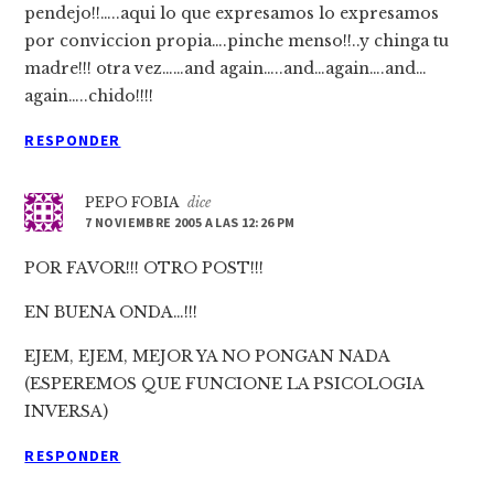
pendejo!!…..aqui lo que expresamos lo expresamos
por conviccion propia….pinche menso!!..y chinga tu
madre!!! otra vez……and again…..and…again….and…
again…..chido!!!!
RESPONDER
PEPO FOBIA
dice
7 NOVIEMBRE 2005 A LAS 12:26 PM
POR FAVOR!!! OTRO POST!!!
EN BUENA ONDA…!!!
EJEM, EJEM, MEJOR YA NO PONGAN NADA
(ESPEREMOS QUE FUNCIONE LA PSICOLOGIA
INVERSA)
RESPONDER