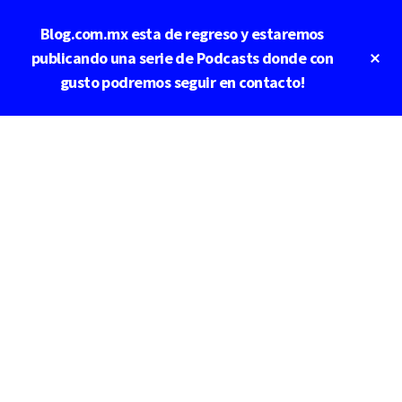
Saltar
Blog.com.mx esta de regreso y estaremos
al
contenido
Cl
publicando una serie de Podcasts donde con
To
principal
gusto podremos seguir en contacto!
Ba
Additional
menu