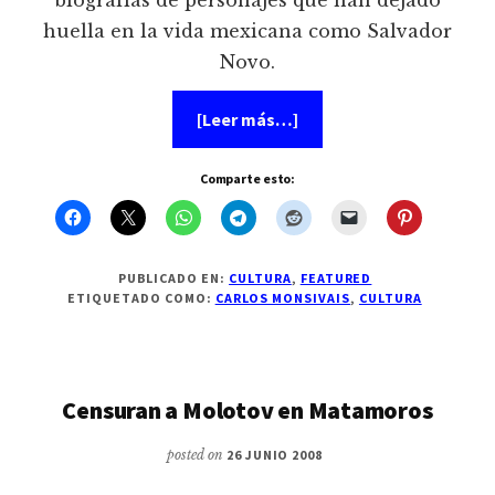
huella en la vida mexicana como Salvador
Novo.
acerca
[Leer más…]
de
Muere
el
Comparte esto:
gran
y
polemico
escritor
Carlos
Monsivais
PUBLICADO EN:
CULTURA
,
FEATURED
ETIQUETADO COMO:
CARLOS MONSIVAIS
,
CULTURA
Censuran a Molotov en Matamoros
posted on
26 JUNIO 2008