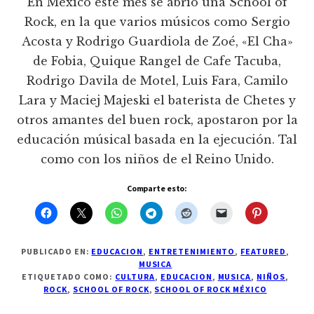
En México este mes se abrió una School of
Rock, en la que varios músicos como Sergio
Acosta y Rodrigo Guardiola de Zoé, «El Cha»
de Fobia, Quique Rangel de Cafe Tacuba,
Rodrigo Davila de Motel, Luis Fara, Camilo
Lara y Maciej Majeski el baterista de Chetes y
otros amantes del buen rock, apostaron por la
educación músical basada en la ejecución. Tal
como con los niños de el Reino Unido.
Comparte esto:
PUBLICADO EN:
EDUCACION
,
ENTRETENIMIENTO
,
FEATURED
,
MUSICA
ETIQUETADO COMO:
CULTURA
,
EDUCACION
,
MUSICA
,
NIÑOS
,
ROCK
,
SCHOOL OF ROCK
,
SCHOOL OF ROCK MÉXICO