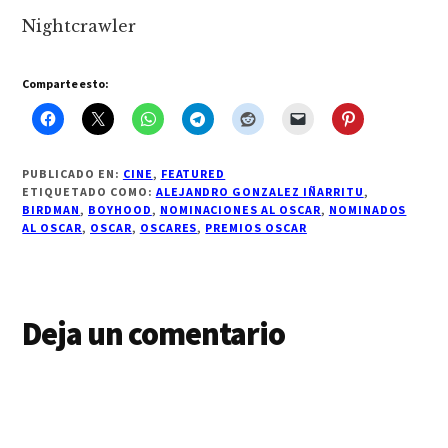
Nightcrawler
Comparte esto:
PUBLICADO EN:
CINE
,
FEATURED
ETIQUETADO COMO:
ALEJANDRO GONZALEZ IÑARRITU
,
BIRDMAN
,
BOYHOOD
,
NOMINACIONES AL OSCAR
,
NOMINADOS
AL OSCAR
,
OSCAR
,
OSCARES
,
PREMIOS OSCAR
Interacciones
Deja un comentario
con
los
lectores