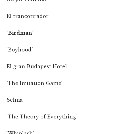
El francotirador
`Birdman´
`Boyhood´
El gran Budapest Hotel
`The Imitation Game´
Selma
`The Theory of Everything´
`Whiplash´