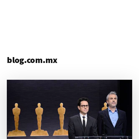
blog.com.mx
blog
de
blogs