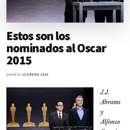
Estos son los
nominados al Oscar
2015
posted on
15 ENERO 2015
J.J.
Abrams
y
Alfonso