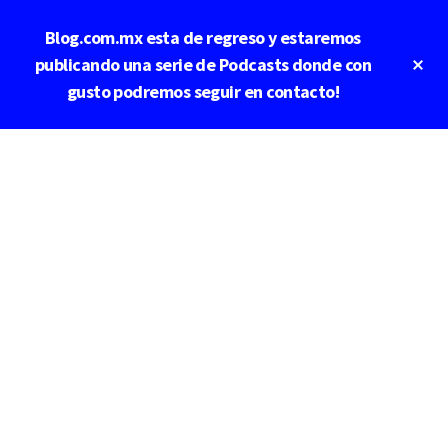
Saltar
Saltar
Blog.com.mx esta de regreso y estaremos
al
a
contenido
la
Cl
publicando una serie de Podcasts donde con
To
principal
barra
gusto podremos seguir en contacto!
Ba
lateral
principal
Additional
menu