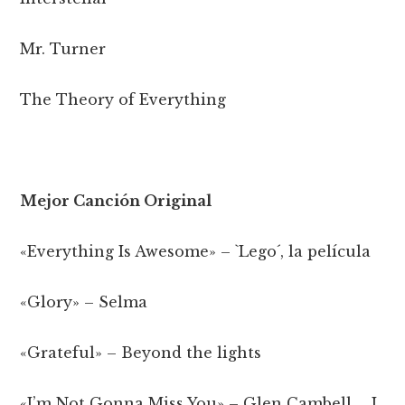
Mr. Turner
The Theory of Everything
Mejor Canción Original
«Everything Is Awesome» – `Lego´, la película
«Glory» – Selma
«Grateful» – Beyond the lights
«I’m Not Gonna Miss You» – Glen Cambell … I