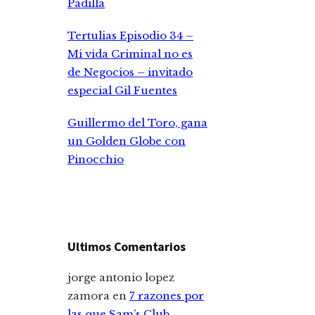
Padilla
Tertulias Episodio 34 –
Mi vida Criminal no es
de Negocios – invitado
especial Gil Fuentes
Guillermo del Toro, gana
un Golden Globe con
Pinocchio
Ultimos Comentarios
jorge antonio lopez
zamora
en
7 razones por
las que Sam’s Club