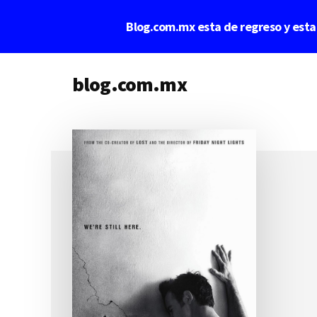
Saltar
Saltar
Blog.com.mx esta de regreso y est
al
a
contenido
la
Additional
principal
barra
lateral
blog.com.mx
menu
principal
blog
de
blogs