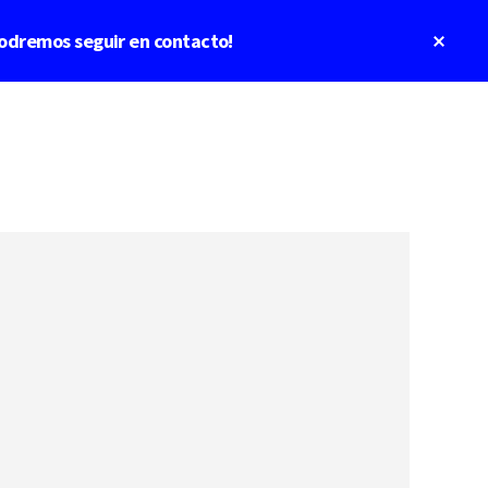
Clos
odremos seguir en contacto!
Top
Bann