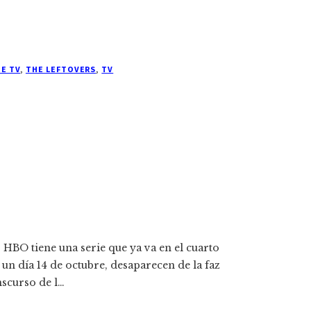
DE TV
,
THE LEFTOVERS
,
TV
, HBO tiene una serie que ya va en el cuarto
 un día 14 de octubre, desaparecen de la faz
anscurso de l…