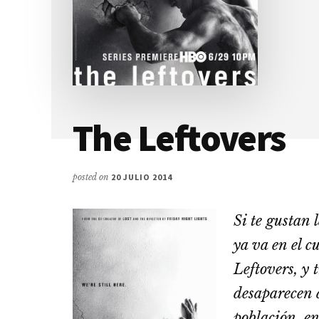
The Leftovers
posted on
20 JULIO 2014
Si te gustan 
ya va en el c
Leftovers, y 
desaparecen d
población, en