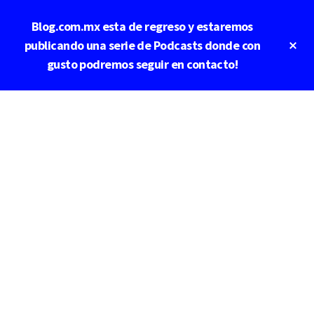
Saltar
Saltar
Blog.com.mx esta de regreso y estaremos
al
a
contenido
la
Cl
publicando una serie de Podcasts donde con
To
principal
barra
gusto podremos seguir en contacto!
Ba
lateral
principal
Additional
menu