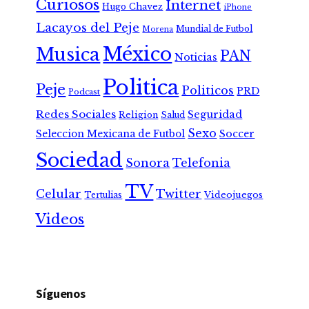
Curiosos
Internet
Hugo Chavez
iPhone
Lacayos del Peje
Mundial de Futbol
Morena
México
Musica
PAN
Noticias
Politica
Peje
Politicos
PRD
Podcast
Redes Sociales
Seguridad
Religion
Salud
Sexo
Seleccion Mexicana de Futbol
Soccer
Sociedad
Sonora
Telefonia
TV
Celular
Twitter
Tertulias
Videojuegos
Videos
Síguenos