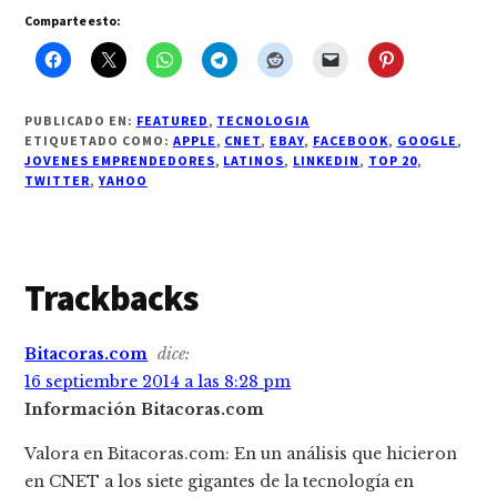
Comparte esto:
PUBLICADO EN:
FEATURED
,
TECNOLOGIA
ETIQUETADO COMO:
APPLE
,
CNET
,
EBAY
,
FACEBOOK
,
GOOGLE
,
JOVENES EMPRENDEDORES
,
LATINOS
,
LINKEDIN
,
TOP 20
,
TWITTER
,
YAHOO
Interacciones
Trackbacks
con
Bitacoras.com
dice:
los
16 septiembre 2014 a las 8:28 pm
lectores
Información Bitacoras.com
Valora en Bitacoras.com: En un análisis que hicieron
en CNET a los siete gigantes de la tecnología en