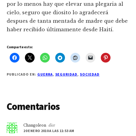
por lo menos hay que elevar una plegaria al
cielo, seguro que diosito lo agradecerá
despues de tanta mentada de madre que debe
haber recibido últimamente desde Haití.
Comparte esto:
PUBLICADO EN:
GUERRA
,
SEGURIDAD
,
SOCIEDAD
Interacciones
Comentarios
con
los
Changoleon
dice
20 ENERO 2010 A LAS 11:53 AM