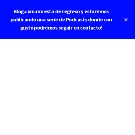
Saltar
Saltar
Blog.com.mx esta de regreso y estaremos
al
a
contenido
la
Cl
publicando una serie de Podcasts donde con
To
principal
barra
gusto podremos seguir en contacto!
Ba
lateral
principal
Additional
menu