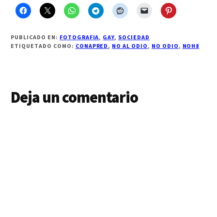
PUBLICADO EN:
FOTOGRAFIA
,
GAY
,
SOCIEDAD
ETIQUETADO COMO:
CONAPRED
,
NO AL ODIO
,
NO ODIO
,
NOH8
Interacciones
Deja un comentario
con
los
lectores