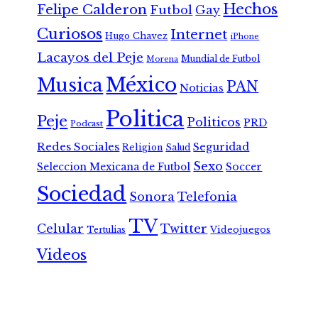
Hechos
Felipe Calderon
Futbol
Gay
Curiosos
Internet
Hugo Chavez
iPhone
Lacayos del Peje
Mundial de Futbol
Morena
México
Musica
PAN
Noticias
Politica
Peje
Politicos
PRD
Podcast
Redes Sociales
Seguridad
Religion
Salud
Sexo
Seleccion Mexicana de Futbol
Soccer
Sociedad
Sonora
Telefonia
TV
Celular
Twitter
Tertulias
Videojuegos
Videos