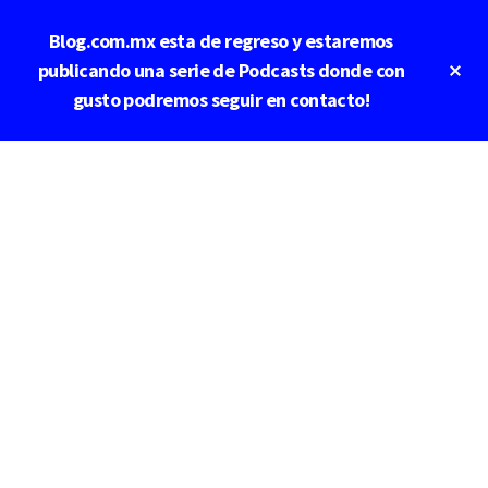
Saltar
Saltar
Blog.com.mx esta de regreso y estaremos
al
a
contenido
la
Cl
publicando una serie de Podcasts donde con
To
principal
barra
gusto podremos seguir en contacto!
Ba
lateral
principal
Additional
menu