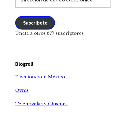
de
correo
electrónico
Suscribete
Únete a otros 677 suscriptores
Blogroll
Elecciones en México
Ovnis
Telenovelas y Chismes