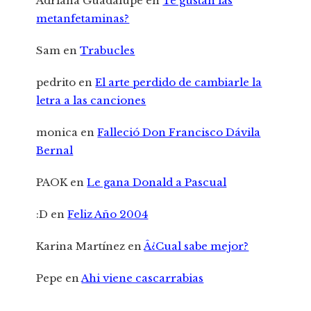
Adriana Guadalupe
en
Te gustan las
metanfetaminas?
Sam
en
Trabucles
pedrito
en
El arte perdido de cambiarle la
letra a las canciones
monica
en
Falleció Don Francisco Dávila
Bernal
PAOK
en
Le gana Donald a Pascual
:D
en
Feliz Año 2004
Karina Martínez
en
Â¿Cual sabe mejor?
Pepe
en
Ahi viene cascarrabias