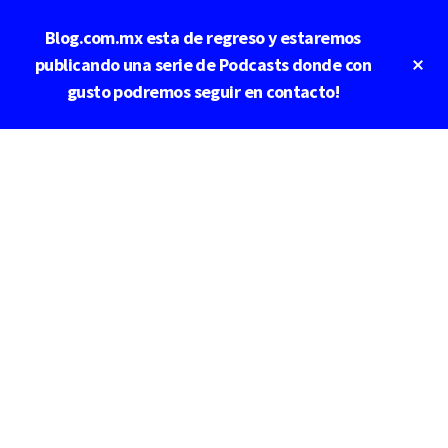
Saltar
Saltar
Blog.com.mx esta de regreso y estaremos
al
a
contenido
la
Cl
publicando una serie de Podcasts donde con
To
principal
barra
gusto podremos seguir en contacto!
Ba
lateral
principal
Additional
menu