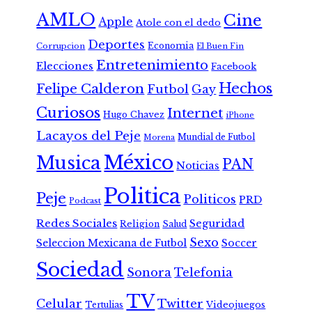
AMLO
Cine
Apple
Atole con el dedo
Deportes
Economia
Corrupcion
El Buen Fin
Entretenimiento
Elecciones
Facebook
Hechos
Felipe Calderon
Futbol
Gay
Curiosos
Internet
Hugo Chavez
iPhone
Lacayos del Peje
Mundial de Futbol
Morena
México
Musica
PAN
Noticias
Politica
Peje
Politicos
PRD
Podcast
Redes Sociales
Seguridad
Religion
Salud
Sexo
Seleccion Mexicana de Futbol
Soccer
Sociedad
Sonora
Telefonia
TV
Celular
Twitter
Tertulias
Videojuegos