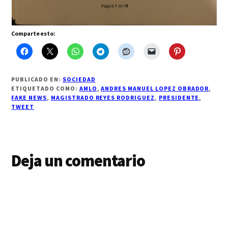
Comparte esto:
PUBLICADO EN:
SOCIEDAD
ETIQUETADO COMO:
AMLO
,
ANDRES MANUEL LOPEZ OBRADOR
,
FAKE NEWS
,
MAGISTRADO REYES RODRIGUEZ
,
PRESIDENTE
,
TWEET
Interacciones
Deja un comentario
con
los
lectores