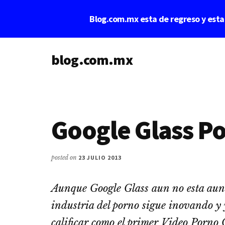
Saltar
Saltar
Blog.com.mx esta de regreso y est
al
a
contenido
la
Additional
principal
barra
lateral
blog.com.mx
menu
principal
blog
de
blogs
Google Glass P
posted on
23 JULIO 2013
Aunque Google Glass aun no esta aun a
industria del porno sigue inovando y 
calificar como el primer Video Porno 