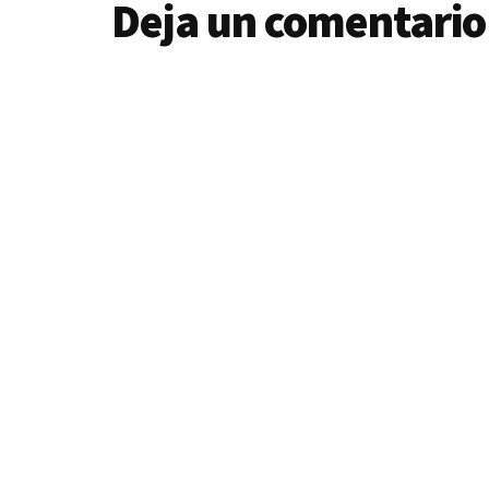
Interacciones
Deja un comentario
con
los
lectores