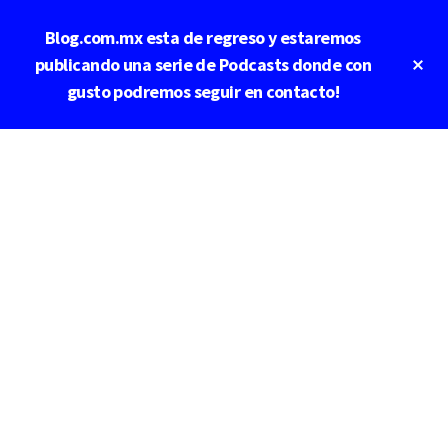
Saltar
Saltar
Blog.com.mx esta de regreso y estaremos
al
a
contenido
la
Cl
publicando una serie de Podcasts donde con
To
principal
barra
gusto podremos seguir en contacto!
Ba
lateral
principal
Additional
menu