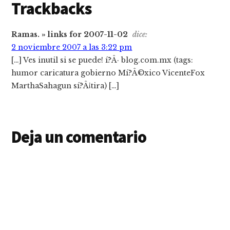
Trackbacks
Ramas. » links for 2007-11-02
dice:
2 noviembre 2007 a las 3:22 pm
[…] Ves inutil si se puede! í?Â· blog.com.mx (tags:
humor caricatura gobierno Mí?Â©xico VicenteFox
MarthaSahagun sí?Â¡tira) […]
Deja un comentario