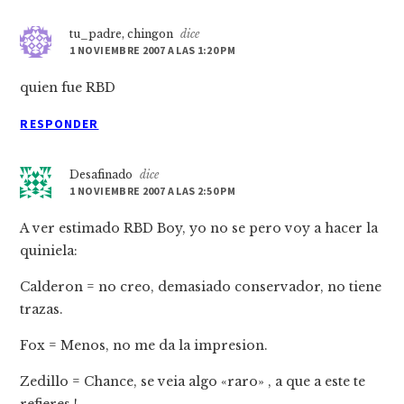
tu_padre, chingon
dice
1 NOVIEMBRE 2007 A LAS 1:20 PM
quien fue RBD
RESPONDER
Desafinado
dice
1 NOVIEMBRE 2007 A LAS 2:50 PM
A ver estimado RBD Boy, yo no se pero voy a hacer la
quiniela:
Calderon = no creo, demasiado conservador, no tiene
trazas.
Fox = Menos, no me da la impresion.
Zedillo = Chance, se veia algo «raro» , a que a este te
refieres !