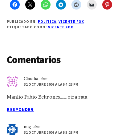
PUBLICADO EN:
POLITICA
,
VICENTE FOX
ETIQUETADO COMO:
VICENTE FOX
Interacciones
Comentarios
con
los
Claudia
dice
31 OCTUBRE 2007 A LAS 4:23 PM
lectores
Manlio Fabio Beltrones…….otra rata
RESPONDER
mig
dice
31 OCTUBRE 2007 A LAS 5:28 PM