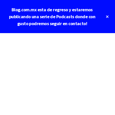
Saltar
Saltar
Blog.com.mx esta de regreso y estaremos
al
a
contenido
la
Cl
publicando una serie de Podcasts donde con
To
principal
barra
gusto podremos seguir en contacto!
Ba
lateral
principal
Additional
menu