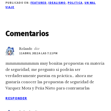
PUBLICADO EN:
FEATURED
,
IDEALISMO
,
POLITICA
,
UN MAL
VIAJE
Interacciones
Comentarios
con
los
Rolando
dice
11 ABRIL 2012 A LAS 7:11 PM
lectores
mmmmmmmmm muy bonitas propuestas en materia
de seguridad, me pregunto si podrán ser
verdaderamente puestas en práctica… ahora me
gustaría conocer las propuestas de seguridad de
Vazquez Mota y Peña Nieto para contrastarlas
RESPONDER