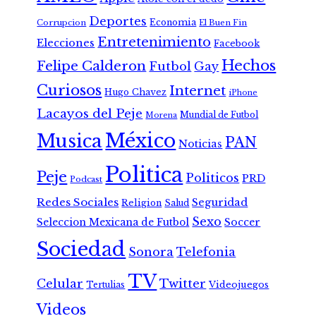
Deportes
Economia
Corrupcion
El Buen Fin
Entretenimiento
Elecciones
Facebook
Hechos
Felipe Calderon
Futbol
Gay
Curiosos
Internet
Hugo Chavez
iPhone
Lacayos del Peje
Mundial de Futbol
Morena
México
Musica
PAN
Noticias
Politica
Peje
Politicos
PRD
Podcast
Redes Sociales
Seguridad
Religion
Salud
Sexo
Seleccion Mexicana de Futbol
Soccer
Sociedad
Sonora
Telefonia
TV
Celular
Twitter
Tertulias
Videojuegos
Videos