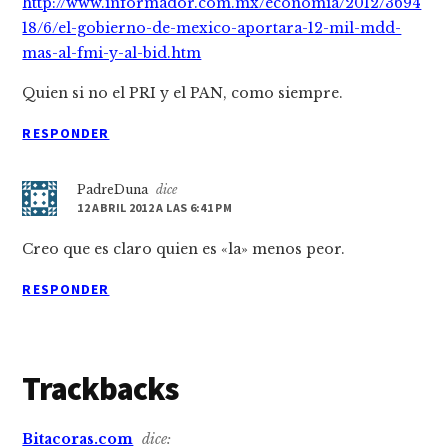
http://www.informador.com.mx/economia/2012/3694
18/6/el-gobierno-de-mexico-aportara-12-mil-mdd-
mas-al-fmi-y-al-bid.htm
Quien si no el PRI y el PAN, como siempre.
RESPONDER
PadreDuna
dice
12 ABRIL 2012 A LAS 6:41 PM
Creo que es claro quien es «la» menos peor.
RESPONDER
Trackbacks
Bitacoras.com
dice: