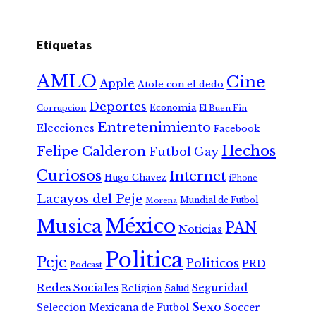
Etiquetas
AMLO
Cine
Apple
Atole con el dedo
Deportes
Economia
Corrupcion
El Buen Fin
Entretenimiento
Elecciones
Facebook
Hechos
Felipe Calderon
Futbol
Gay
Curiosos
Internet
Hugo Chavez
iPhone
Lacayos del Peje
Mundial de Futbol
Morena
México
Musica
PAN
Noticias
Politica
Peje
Politicos
PRD
Podcast
Redes Sociales
Seguridad
Religion
Salud
Sexo
Seleccion Mexicana de Futbol
Soccer