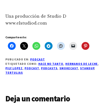
Una producción de Studio D
www.elstudiod.com
Comparte esto:
PUBLICADO EN:
PODCAST
ETIQUETADO COMO:
HACE NO TANTO
,
HERMANOS DE LECHE
,
PILY LOPEZ
,
PODCAST
,
PODCASTS
,
SMOKECAST
,
STANDUP
,
TERTULIAS
Interacciones
Deja un comentario
con