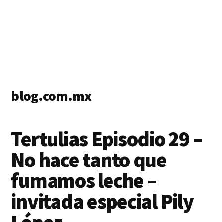
blog.com.mx
blog
de
Tertulias Episodio 29 –
blogs
No hace tanto que
fumamos leche –
invitada especial Pily