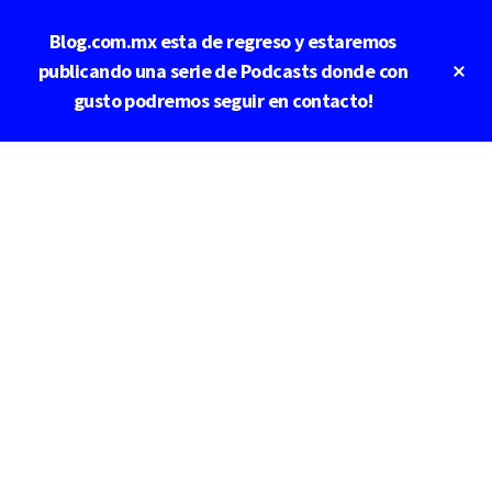
Saltar
Saltar
Blog.com.mx esta de regreso y estaremos
al
a
contenido
la
Cl
publicando una serie de Podcasts donde con
To
principal
barra
gusto podremos seguir en contacto!
Ba
lateral
principal
Additional
menu