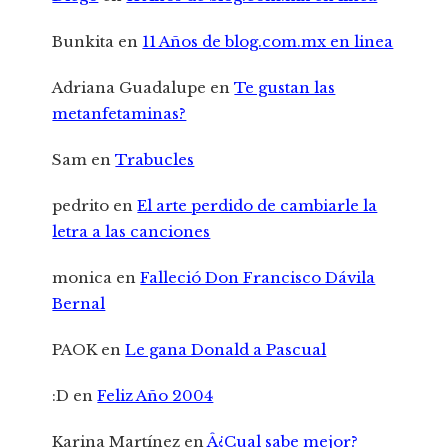
Bunkita
en
11 Años de blog.com.mx en linea
Adriana Guadalupe
en
Te gustan las
metanfetaminas?
Sam
en
Trabucles
pedrito
en
El arte perdido de cambiarle la
letra a las canciones
monica
en
Falleció Don Francisco Dávila
Bernal
PAOK
en
Le gana Donald a Pascual
:D
en
Feliz Año 2004
Karina Martínez
en
Â¿Cual sabe mejor?