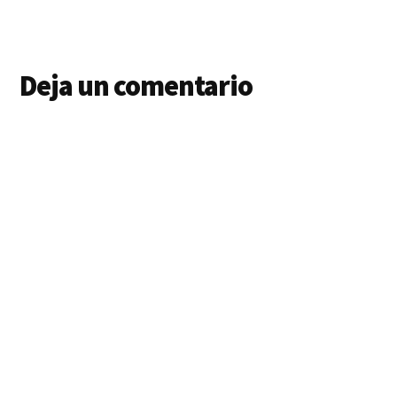
Interacciones
Deja un comentario
con
los
lectores