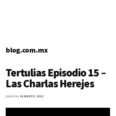
blog.com.mx
blog
de
Tertulias Episodio 15 –
blogs
Las Charlas Herejes
posted on
16 MARZO 2022