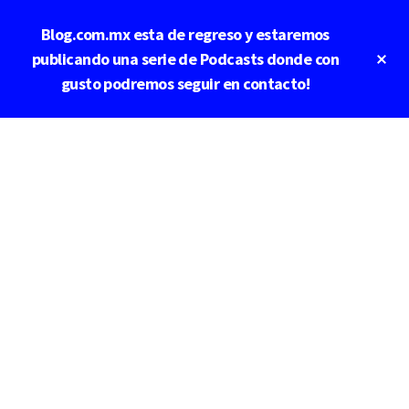
Saltar
Saltar
Blog.com.mx esta de regreso y estaremos
al
a
contenido
la
Cl
publicando una serie de Podcasts donde con
To
principal
barra
gusto podremos seguir en contacto!
Ba
lateral
principal
Additional
menu