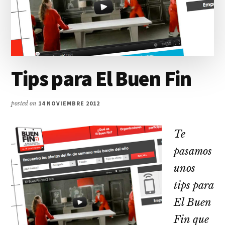
Tips para El Buen Fin
posted on
14 NOVIEMBRE 2012
Te
pasamos
unos
tips para
El Buen
Fin que