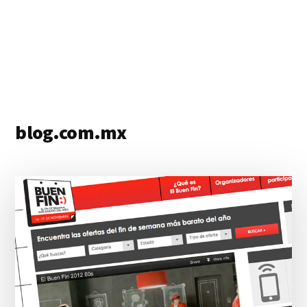
blog.com.mx
blog
de
blogs