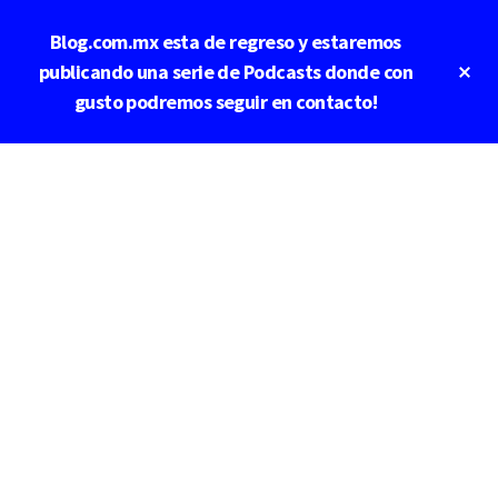
Saltar
Saltar
Blog.com.mx esta de regreso y estaremos
al
a
contenido
la
Cl
publicando una serie de Podcasts donde con
To
principal
barra
gusto podremos seguir en contacto!
Ba
lateral
principal
Additional
menu