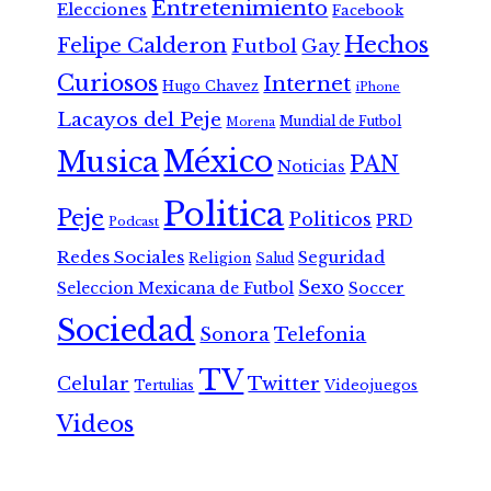
Entretenimiento
Elecciones
Facebook
Hechos
Felipe Calderon
Futbol
Gay
Curiosos
Internet
Hugo Chavez
iPhone
Lacayos del Peje
Mundial de Futbol
Morena
México
Musica
PAN
Noticias
Politica
Peje
Politicos
PRD
Podcast
Redes Sociales
Seguridad
Religion
Salud
Sexo
Seleccion Mexicana de Futbol
Soccer
Sociedad
Sonora
Telefonia
TV
Celular
Twitter
Tertulias
Videojuegos
Videos