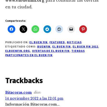
www.elbuenfin.org
para consultar las ofertas
en tu ciudad.
Comparte esto:
PUBLICADO EN:
EL BUEN FIN
,
FEATURED
,
NOTICIAS
ETIQUETADO COMO:
BUENFIN
,
EL BUEN FIN
,
EL BUEN FIN 2012
,
ELBUENFIN.ORG
,
OFERTAS DE EL BUEN FIN
,
TIENDAS
PARTICIPANTES EN EL BUEN FIN
Interacciones
Trackbacks
con
Bitacoras.com
dice:
los
14 noviembre 2012 a las 12:01 pm
lectores
Información Bitacoras.com…