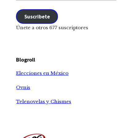
correo
electrónico
Suscribete
Únete a otros 677 suscriptores
Blogroll
Elecciones en México
Ovnis
Telenovelas y Chismes