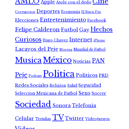
AMLO
Cine
Apple
Atole con el dedo
Deportes
Economia
Corrupcion
El Buen Fin
Entretenimiento
Elecciones
Facebook
Hechos
Felipe Calderon
Futbol
Gay
Curiosos
Internet
Hugo Chavez
iPhone
Lacayos del Peje
Mundial de Futbol
Morena
México
Musica
PAN
Noticias
Politica
Peje
Politicos
PRD
Podcast
Redes Sociales
Seguridad
Religion
Salud
Sexo
Seleccion Mexicana de Futbol
Soccer
Sociedad
Sonora
Telefonia
TV
Celular
Twitter
Tertulias
Videojuegos
Videos