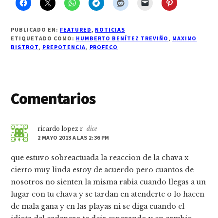
PUBLICADO EN:
FEATURED
,
NOTICIAS
ETIQUETADO COMO:
HUMBERTO BENÍTEZ TREVIÑO
,
MAXIMO
BISTROT
,
PREPOTENCIA
,
PROFECO
Interacciones
Comentarios
con
los
ricardo lopez r
dice
2 MAYO 2013 A LAS 2:36 PM
lectores
que estuvo sobreactuada la reaccion de la chava x
cierto muy linda estoy de acuerdo pero cuantos de
nosotros no sienten la misma rabia cuando llegas a un
lugar con tu chava y se tardan en atenderte o lo hacen
de mala gana y en las playas ni se diga cuando el