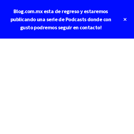
Saltar
Saltar
Blog.com.mx esta de regreso y estaremos
al
a
contenido
la
Cl
publicando una serie de Podcasts donde con
To
principal
barra
gusto podremos seguir en contacto!
Ba
lateral
principal
Additional
menu