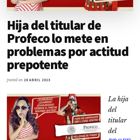
Hija del titular de
Profeco lo mete en
problemas por actitud
prepotente
posted on
28 ABRIL 2013
La hija
del
titular
del