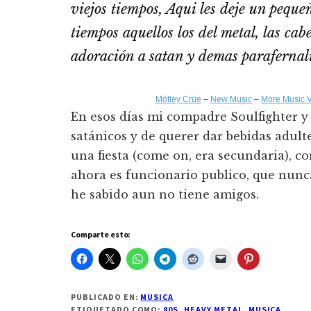
viejos tiempos, Aqui les deje un peque
tiempos aquellos los del metal, las cabel
adoración a satan y demas parafernal
Mötley Crüe
–
New Music
–
More Music 
En esos días mi compadre Soulfighter y
satánicos y de querer dar bebidas adul
una fiesta (come on, era secundaria), c
ahora es funcionario publico, que nunca 
he sabido aun no tiene amigos.
Comparte esto:
PUBLICADO EN:
MUSICA
ETIQUETADO COMO:
80S
,
HEAVY METAL
,
MUSICA