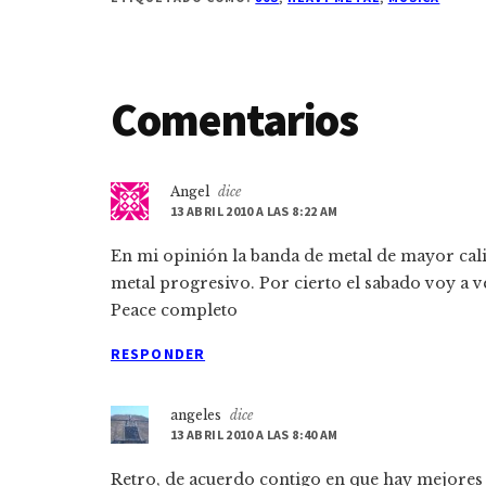
Interacciones
Comentarios
con
Angel
dice
los
13 ABRIL 2010 A LAS 8:22 AM
lectores
En mi opinión la banda de metal de mayor cali
metal progresivo. Por cierto el sabado voy a v
Peace completo
RESPONDER
angeles
dice
13 ABRIL 2010 A LAS 8:40 AM
Retro, de acuerdo contigo en que hay mejores