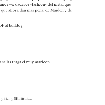
n unos verdaderos «fashion» del metal que
 y que ahora dan más pena, de Maiden y de
 DF al bulldog
a y se las traga el muy maricon
t…. pfffttttttttt……..