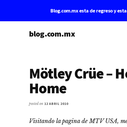
Saltar
Saltar
Blog.com.mx esta de regreso y est
al
a
contenido
la
Additional
principal
barra
lateral
blog.com.mx
menu
principal
blog
de
blogs
Mötley Crüe – 
Home
posted on
12 ABRIL 2010
Visitando la pagina de MTV USA, me p