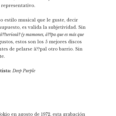
representativo.
 estilo musical que le guste, decir
supuesto, es valida la subjetividad. Sin
â??seriosâ? (y mamones, â??pa que es más que
ustos, estos son los 5 mejores discos
es de pelarse â??pal otro barrio. Sin
te.
tista:
Deep Purple
okio en agosto de 1972, esta grabación