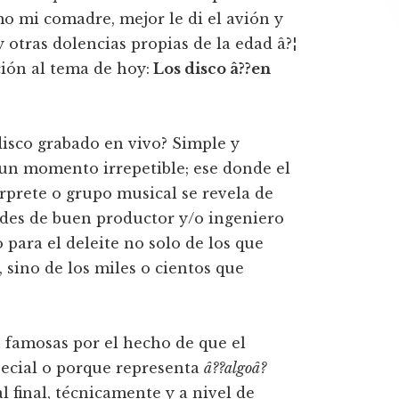
o mi comadre, mejor le di el avión y
tras dolencias propias de la edad â?¦
ción al tema de hoy:
Los disco â??en
isco grabado en vivo? Simple y
un momento irrepetible; ese donde el
erprete o grupo musical se revela de
ades de buen productor y/o ingeniero
ara el deleite no solo de los que
, sino de los miles o cientos que
n famosas por el hecho de que el
pecial o porque representa
â??algoâ?
l final, técnicamente y a nivel de