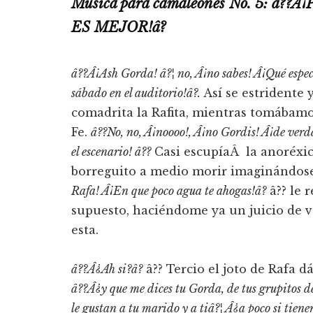
Música para camaleones No. 5: â??Â
ES MEJOR!â?
â??Â¡Ash Gorda! â?¦ no, Â¡no sabes! Â¡Qué espec
sábado en el auditorio!â?.
Así­ se estridente
comadrita la Rafita, mientras tomábam
Fe.
â??No, no, Â¡noooo!, Â¡no Gordis! Â¡de ver
el escenario! â??
Casi escupí­a
Â
la anoréxi
borreguito a medio morir imaginándose
Rafa! Â¡En que poco agua te ahogas!â?
â?? le 
supuesto, haciéndome ya un juicio de v
esta.
â??Â¿Ah si?â?
â?? Tercio el joto de Rafa 
â??Â¿y que me dices tu Gorda, de tus grupitos d
le gustan a tu marido y a tiâ?¦ Â¿a poco si tien