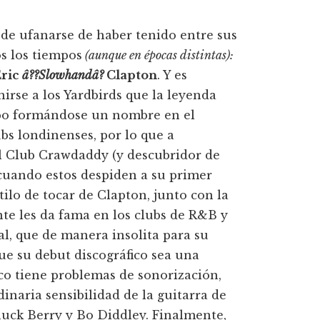
ede ufanarse de haber tenido entre sus
os los tiempos
(aunque en épocas distintas):
Eric
â??Slowhandâ?
Clapton
. Y es
rse a los Yardbirds que la leyenda
empo formándose un nombre en el
ubs londinenses, por lo que a
 Club Crawdaddy (y descubridor de
 cuando estos despiden a su primer
stilo de tocar de Clapton, junto con la
te les da fama en los clubs de R&B y
al, que de manera insolita para su
ue su debut discográfico sea una
co tiene problemas de sonorización,
inaria sensibilidad de la guitarra de
uck Berry y Bo Diddley. Finalmente,