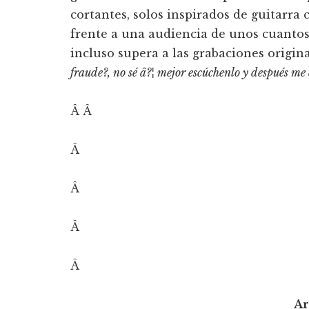
cortantes, solos inspirados de guitarra 
frente a una audiencia de unos cuantos
incluso supera a las grabaciones origin
fraude?, no sé â?¦ mejor escúchenlo y después me 
Â Â
Â
Â
Â
Â
Ar