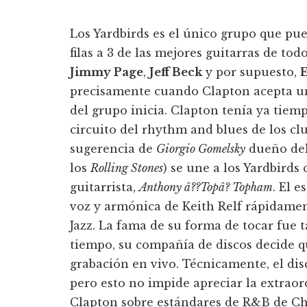
Los Yardbirds es el único grupo que pu
filas a 3 de las mejores guitarras de tod
Jimmy Page
,
Jeff Beck
y por supuesto,
precisamente cuando Clapton acepta uni
del grupo inicia. Clapton tení­a ya ti
circuito del rhythm and blues de los cl
sugerencia de
Giorgio Gomelsky
dueño del
los
Rolling Stones
) se une a los Yardbirds
guitarrista,
Anthony â??Topâ? Topham
. El e
voz y armónica de Keith Relf rápidamen
Jazz. La fama de su forma de tocar fue t
tiempo, su compañí­a de discos decide q
grabación en vivo. Técnicamente, el dis
pero esto no impide apreciar la extraord
Clapton sobre estándares de R&B de Ch