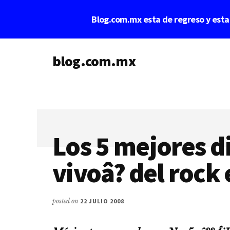
Saltar
Saltar
Blog.com.mx esta de regreso y est
al
a
contenido
la
Additional
principal
barra
lateral
blog.com.mx
menu
principal
blog
de
blogs
Los 5 mejores d
vivoâ? del rock 
posted on
22 JULIO 2008