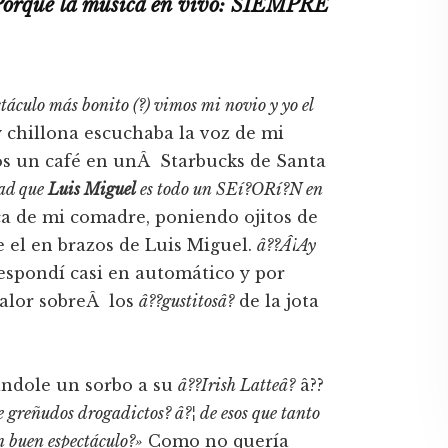
¡Porque la música en vivo: SIEMPRE
táculo más bonito (?) vimos mi novio y yo el
 y chillona escuchaba la voz de mi
os un café en un
Â
Starbucks de Santa
dad que
Luis Miguel
es todo un SEí?ORí?N en
ca de mi comadre, poniendo ojitos de
 el en brazos de Luis Miguel.
â??Â¡Ay
respondí­ casi en automático y por
alor sobre
Â
los
â??gustitosâ?
de la jota
dándole un sorbo a su
â??Irish Latteâ?
â??
e greñudos drogadictos? â?¦ de esos que tanto
en buen espectáculo?»
Como no querí­a