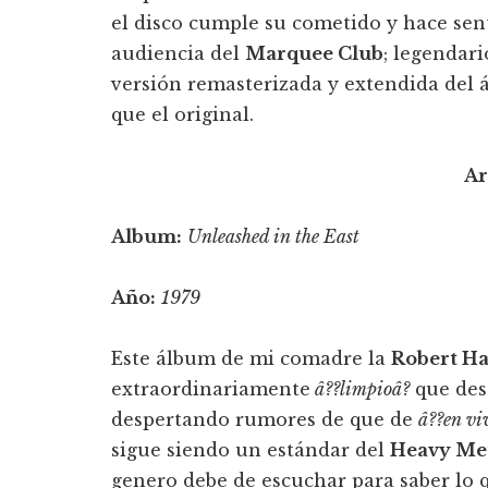
el disco cumple su cometido y hace sent
audiencia del
Marquee Club
; legendari
versión remasterizada y extendida del
que el original.
Ar
Album:
Unleashed in the East
Año:
1979
Este álbum de mi comadre la
Robert Ha
extraordinariamente
â??limpioâ?
que desd
despertando rumores de que de
â??en viv
sigue siendo un estándar del
Heavy Me
genero debe de escuchar para saber lo q