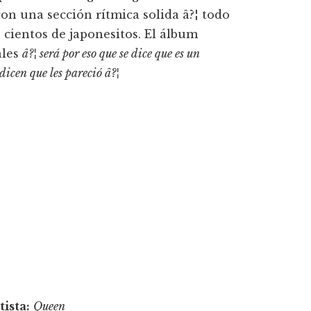
con una sección rí­tmica solida â?¦ todo
 cientos de japonesitos. El álbum
ales
â?¦ será por eso que se dice que es un
dicen que les pareció â?¦
tista:
Queen