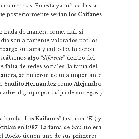
 como tesis. En esta ya mítica fiesta-
que posteriormente serían los
Caifanes
.
ar nada de manera comercial, si
día son altamente valorados por los
mbargo su fama y culto los hicieron
uscábamos algo “
diferente
” dentro del
falta de redes sociales, la fama del
manera, se hicieron de una importante
to
Saulito Hernandez
como
Alejandro
madre al grupo por culpa de sus egos y
a banda “
Los Kaifanes
” (asi, con “
K
”) y
titlan
en
1987
. La fama de Saulito era
 el Rocko tienen uno de sus primeros