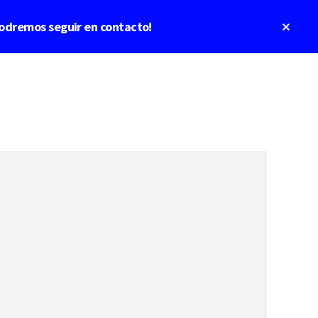
Clos
odremos seguir en contacto!
Top
Bann