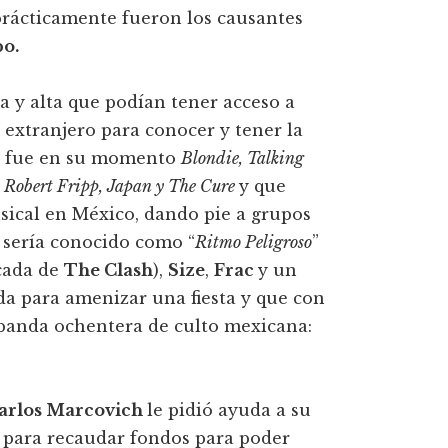
prácticamente fueron los causantes
po.
ia y alta que podían tener acceso a
al extranjero para conocer y tener la
o fue en su momento
Blondie, Talking
, Robert Fripp, Japan y The Cure
y que
usical en México, dando pie a grupos
 sería conocido como “
Ritmo Peligroso
”
lcada de
The Clash
),
Size
,
Frac
y un
a para amenizar una fiesta y que con
a banda ochentera de culto mexicana:
arlos Marcovich
le pidió ayuda a su
 para recaudar fondos para poder