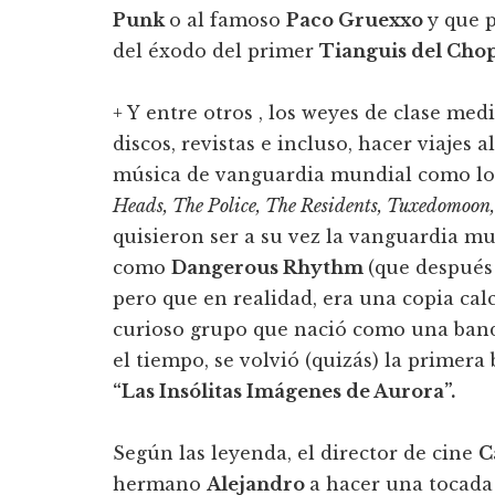
Punk
o al famoso
Paco Gruexxo
y que 
del éxodo del primer
Tianguis del Cho
+ Y entre otros , los weyes de clase med
discos, revistas e incluso, hacer viajes 
música de vanguardia mundial como l
Heads, The Police, The Residents, Tuxedomoon
quisieron ser a su vez la vanguardia m
como
Dangerous Rhythm
(que después
pero que en realidad, era una copia ca
curioso grupo que nació como una band
el tiempo, se volvió (quizás) la primer
“Las Insólitas Imágenes de Aurora”.
Según las leyenda, el director de cine
C
hermano
Alejandro
a hacer una tocada