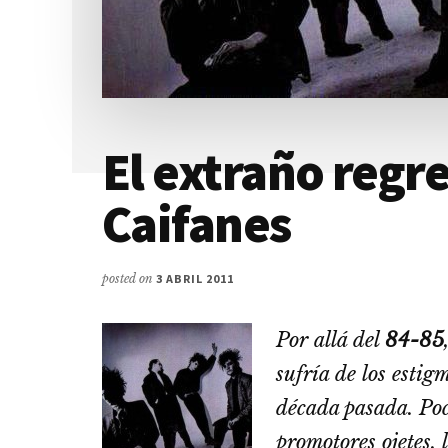
El extraño regr
Caifanes
posted on
3 ABRIL 2011
Por allá del
84-85
sufría de los estig
década pasada. Poc
promotores ojetes, 