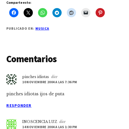
Comparte esto:
PUBLICADO EN:
MUSICA
Interacciones
Comentarios
con
los
pinches idiotas
dice
10 NOVIEMBRE 2004 A LAS 7:36 PM
lectores
pinches idiotas ijos de puta
RESPONDER
INOSCENCIA LUZ
dice
14 NOVIEMBRE 2004 A LAS 1:30 PM