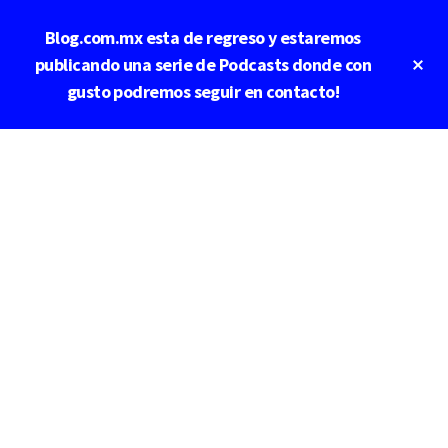
Saltar
Saltar
Blog.com.mx esta de regreso y estaremos
al
a
contenido
la
Cl
publicando una serie de Podcasts donde con
To
principal
barra
gusto podremos seguir en contacto!
Ba
lateral
principal
Additional
menu