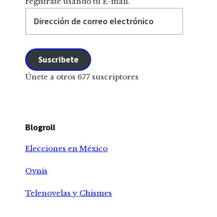
registrate usando tu E-mail.
Dirección
de
correo
electrónico
Suscribete
Únete a otros 677 suscriptores
Blogroll
Elecciones en México
Ovnis
Telenovelas y Chismes