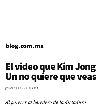
blog.com.mx
blog
de
El video que Kim Jong
blogs
Un no quiere que veas
posted on
23 JULIO 2014
Al parecer al heredero de la dictadura