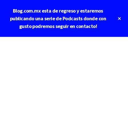
Saltar
Saltar
Blog.com.mx esta de regreso y estaremos
al
a
contenido
la
Cl
publicando una serie de Podcasts donde con
To
principal
barra
gusto podremos seguir en contacto!
Ba
lateral
principal
Additional
menu