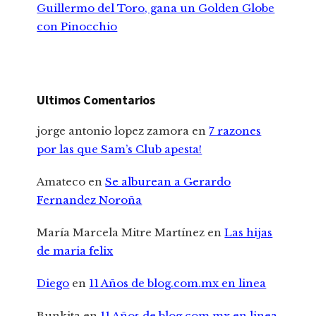
Guillermo del Toro, gana un Golden Globe
con Pinocchio
Ultimos Comentarios
jorge antonio lopez zamora
en
7 razones
por las que Sam’s Club apesta!
Amateco
en
Se alburean a Gerardo
Fernandez Noroña
María Marcela Mitre Martínez
en
Las hijas
de maria felix
Diego
en
11 Años de blog.com.mx en linea
Bunkita
en
11 Años de blog.com.mx en linea