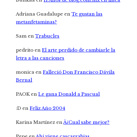
Adriana Guadalupe
en
Te gustan las
metanfetaminas?
Sam
en
Trabucles
pedrito
en
El arte perdido de cambiarle la
letra a las canciones
monica
en
Falleció Don Francisco Dávila
Bernal
PAOK
en
Le gana Donald a Pascual
:D
en
Feliz Año 2004
Karina Martínez
en
Â¿Cual sabe mejor?
Pepe
en
Ahi viene cascarrabias