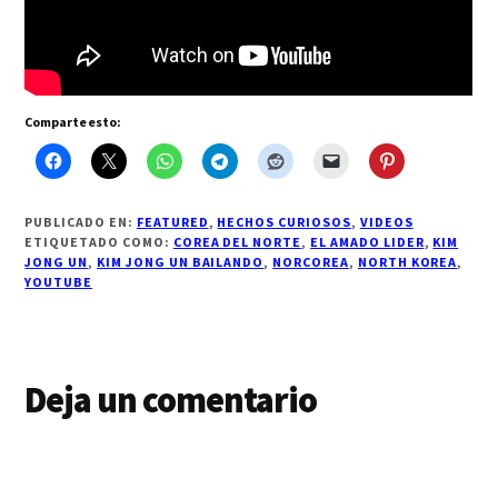
Comparte esto:
PUBLICADO EN:
FEATURED
,
HECHOS CURIOSOS
,
VIDEOS
ETIQUETADO COMO:
COREA DEL NORTE
,
EL AMADO LIDER
,
KIM
JONG UN
,
KIM JONG UN BAILANDO
,
NORCOREA
,
NORTH KOREA
,
YOUTUBE
Interacciones
Deja un comentario
con
los