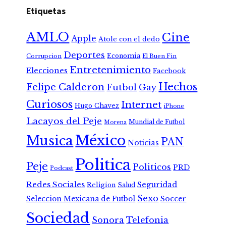
Etiquetas
AMLO
Cine
Apple
Atole con el dedo
Deportes
Economia
Corrupcion
El Buen Fin
Entretenimiento
Elecciones
Facebook
Hechos
Felipe Calderon
Futbol
Gay
Curiosos
Internet
Hugo Chavez
iPhone
Lacayos del Peje
Mundial de Futbol
Morena
México
Musica
PAN
Noticias
Politica
Peje
Politicos
PRD
Podcast
Redes Sociales
Seguridad
Religion
Salud
Sexo
Seleccion Mexicana de Futbol
Soccer
Sociedad
Sonora
Telefonia