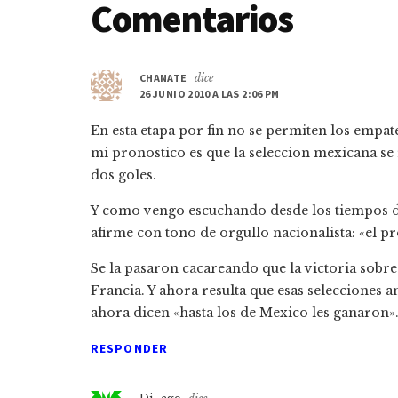
Interacciones
Comentarios
con
CHANATE
dice
los
26 JUNIO 2010 A LAS 2:06 PM
lectores
En esta etapa por fin no se permiten los empate
mi pronostico es que la seleccion mexicana se
dos goles.
Y como vengo escuchando desde los tiempos de
afirme con tono de orgullo nacionalista: «el 
Se la pasaron cacareando que la victoria sobre 
Francia. Y ahora resulta que esas selecciones a
ahora dicen «hasta los de Mexico les ganaron»…
RESPONDER