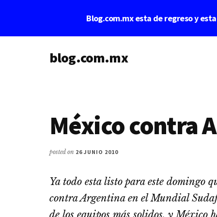
Saltar
Saltar
Blog.com.mx esta de regreso y est
al
a
contenido
la
Additional
principal
barra
lateral
blog.com.mx
menu
principal
blog
de
blogs
México contra 
posted on
26 JUNIO 2010
Ya todo esta listo para este domingo q
contra Argentina en el Mundial Sudaf
de los equipos más solidos, y México 