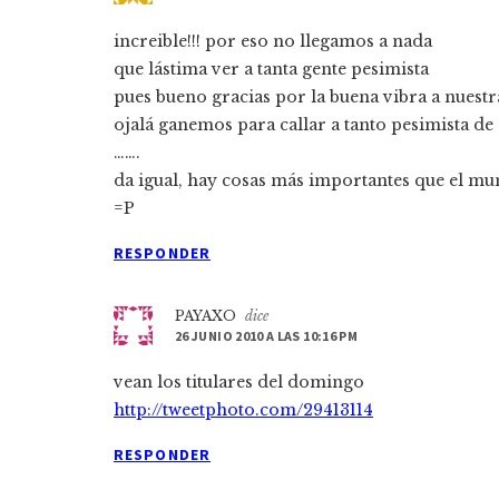
increible!!! por eso no llegamos a nada
que lástima ver a tanta gente pesimista
pues bueno gracias por la buena vibra a nuestr
ojalá ganemos para callar a tanto pesimista de 
…….
da igual, hay cosas más importantes que el mu
=P
RESPONDER
PAYAXO
dice
26 JUNIO 2010 A LAS 10:16 PM
vean los titulares del domingo
http://tweetphoto.com/29413114
RESPONDER