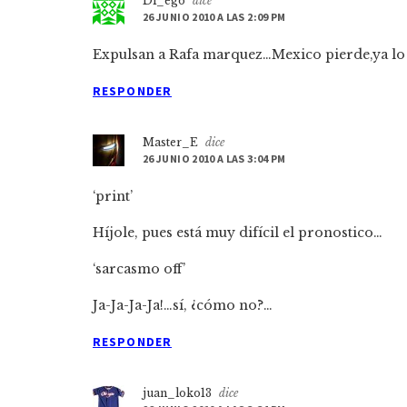
Di_ego
dice
26 JUNIO 2010 A LAS 2:09 PM
Expulsan a Rafa marquez…Mexico pierde,ya lo
RESPONDER
Master_E
dice
26 JUNIO 2010 A LAS 3:04 PM
‘print’
Híjole, pues está muy difícil el pronostico…
‘sarcasmo off’
Ja-Ja-Ja-Ja!…sí, ¿cómo no?…
RESPONDER
juan_loko13
dice