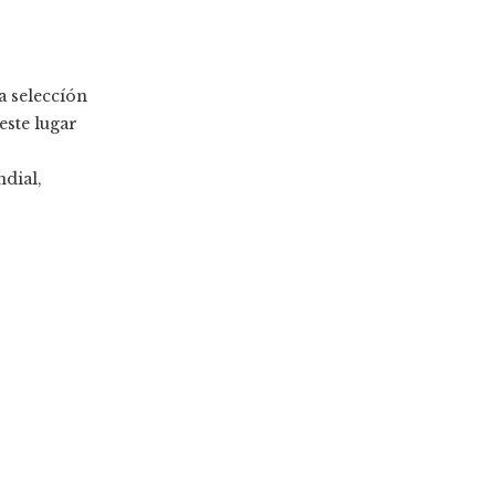
a seleccíón
este lugar
ndial,