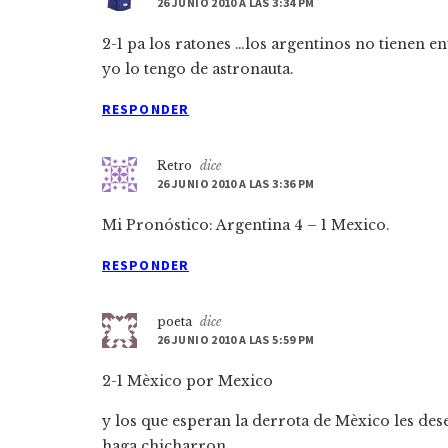
26 JUNIO 2010 A LAS 3:34 PM
2-1 pa los ratones …los argentinos no tienen e
yo lo tengo de astronauta.
RESPONDER
Retro
dice
26 JUNIO 2010 A LAS 3:36 PM
Mi Pronóstico: Argentina 4 – 1 Mexico.
RESPONDER
poeta
dice
26 JUNIO 2010 A LAS 5:59 PM
2-1 Mèxico por Mexico
y los que esperan la derrota de Mèxico les des
haga chicharron.