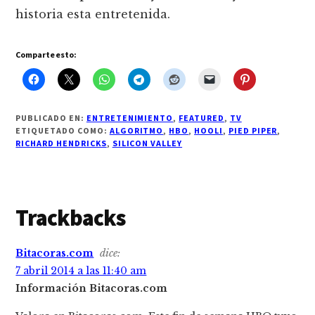
historia esta entretenida.
Comparte esto:
PUBLICADO EN:
ENTRETENIMIENTO
,
FEATURED
,
TV
ETIQUETADO COMO:
ALGORITMO
,
HBO
,
HOOLI
,
PIED PIPER
,
RICHARD HENDRICKS
,
SILICON VALLEY
Interacciones
Trackbacks
con
Bitacoras.com
dice:
los
7 abril 2014 a las 11:40 am
lectores
Información Bitacoras.com