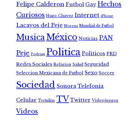
Hechos
Felipe Calderon
Futbol
Gay
Curiosos
Internet
Hugo Chavez
iPhone
Lacayos del Peje
Mundial de Futbol
Morena
México
Musica
PAN
Noticias
Politica
Peje
Politicos
PRD
Podcast
Redes Sociales
Seguridad
Religion
Salud
Sexo
Seleccion Mexicana de Futbol
Soccer
Sociedad
Sonora
Telefonia
TV
Celular
Twitter
Tertulias
Videojuegos
Videos