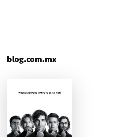
blog.com.mx
blog
de
blogs