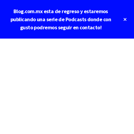
Saltar
Saltar
Blog.com.mx esta de regreso y estaremos
al
a
contenido
la
Cl
publicando una serie de Podcasts donde con
To
principal
barra
gusto podremos seguir en contacto!
Ba
lateral
principal
Additional
menu