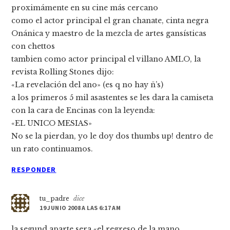
proximámente en su cine más cercano
como el actor principal el gran chanate, cinta negra
Onánica y maestro de la mezcla de artes gansí­sticas
con chettos
tambien como actor principal el villano AMLO, la
revista Rolling Stones dijo:
«La revelación del ano» (es q no hay ñ’s)
a los primeros 5 mil asastentes se les dara la camiseta
con la cara de Encinas con la leyenda:
«EL UNICO MESIAS»
No se la pierdan, yo le doy dos thumbs up! dentro de
un rato continuamos.
RESPONDER
tu_padre
dice
19 JUNIO 2008 A LAS 6:17 AM
la segund aparte sera «el regreso de la mano