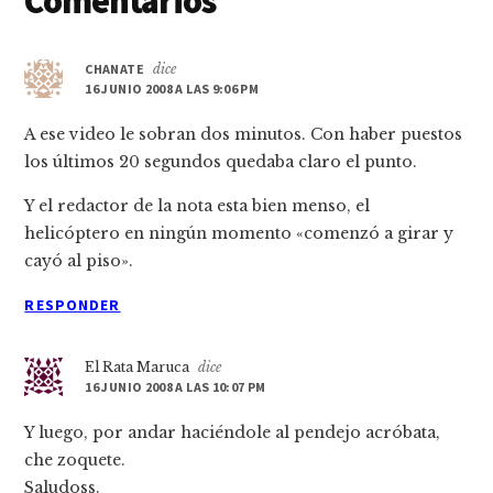
Interacciones
Comentarios
con
los
CHANATE
dice
16 JUNIO 2008 A LAS 9:06 PM
lectores
A ese video le sobran dos minutos. Con haber puestos
los últimos 20 segundos quedaba claro el punto.
Y el redactor de la nota esta bien menso, el
helicóptero en ningún momento «comenzó a girar y
cayó al piso».
RESPONDER
El Rata Maruca
dice
16 JUNIO 2008 A LAS 10:07 PM
Y luego, por andar haciéndole al pendejo acróbata,
che zoquete.
Saludoss.