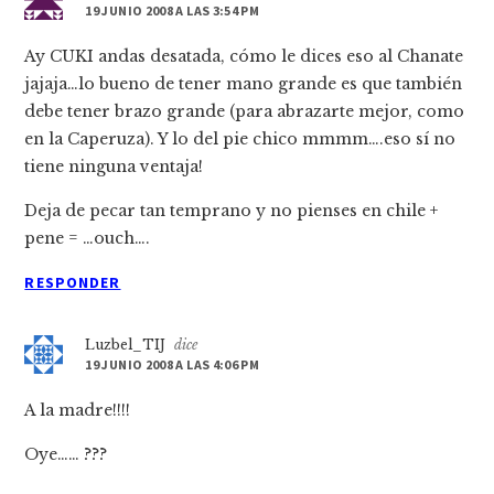
19 JUNIO 2008 A LAS 3:54 PM
Ay CUKI andas desatada, cómo le dices eso al Chanate
jajaja…lo bueno de tener mano grande es que también
debe tener brazo grande (para abrazarte mejor, como
en la Caperuza). Y lo del pie chico mmmm….eso sí­ no
tiene ninguna ventaja!
Deja de pecar tan temprano y no pienses en chile +
pene = …ouch….
RESPONDER
Luzbel_TIJ
dice
19 JUNIO 2008 A LAS 4:06 PM
A la madre!!!!
Oye…… ???