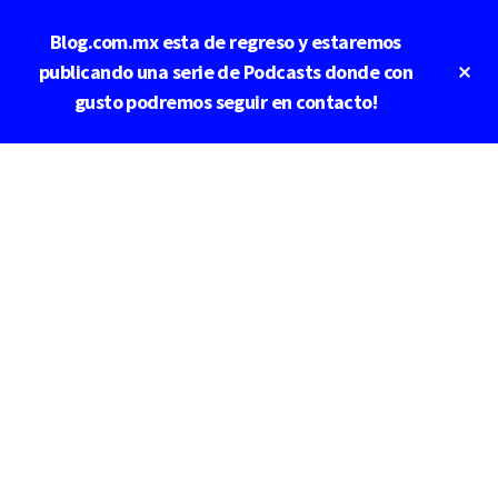
Saltar
Saltar
Blog.com.mx esta de regreso y estaremos
al
a
contenido
la
Cl
publicando una serie de Podcasts donde con
To
principal
barra
gusto podremos seguir en contacto!
Ba
lateral
principal
Additional
menu