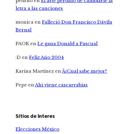
pedrito
en
El arte perdido de cambiarle la
letra a las canciones
monica
en
Falleció Don Francisco Dávila
Bernal
PAOK
en
Le gana Donald a Pascual
:D
en
Feliz Año 2004
Karina Martínez
en
Â¿Cual sabe mejor?
Pepe
en
Ahi viene cascarrabias
Sitios de Interes
Elecciones México