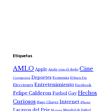
Etiquetas
AMLO
Cine
Apple
Atole con el dedo
Deportes
Economia
Corrupcion
El Buen Fin
Entretenimiento
Elecciones
Facebook
Hechos
Felipe Calderon
Futbol
Gay
Curiosos
Internet
Hugo Chavez
iPhone
Lacayos del Peje
Mundial de Futbol
Morena