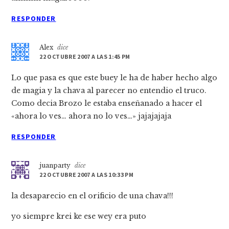
RESPONDER
Alex
dice
22 OCTUBRE 2007 A LAS 1:45 PM
Lo que pasa es que este buey le ha de haber hecho algo
de magia y la chava al parecer no entendio el truco.
Como decia Brozo le estaba enseñanado a hacer el
«ahora lo ves… ahora no lo ves…» jajajajaja
RESPONDER
juanparty
dice
22 OCTUBRE 2007 A LAS 10:33 PM
la desaparecio en el orificio de una chava!!!
yo siempre krei ke ese wey era puto