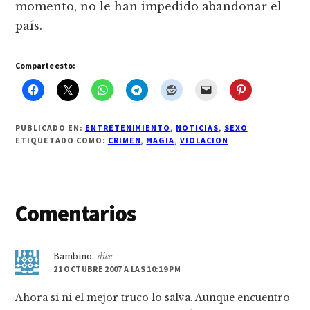
momento, no le han impedido abandonar el
paí­s.
Comparte esto:
PUBLICADO EN:
ENTRETENIMIENTO
,
NOTICIAS
,
SEXO
ETIQUETADO COMO:
CRIMEN
,
MAGIA
,
VIOLACION
Interacciones
Comentarios
con
los
Bambino
dice
21 OCTUBRE 2007 A LAS 10:19 PM
lectores
Ahora si ni el mejor truco lo salva. Aunque encuentro