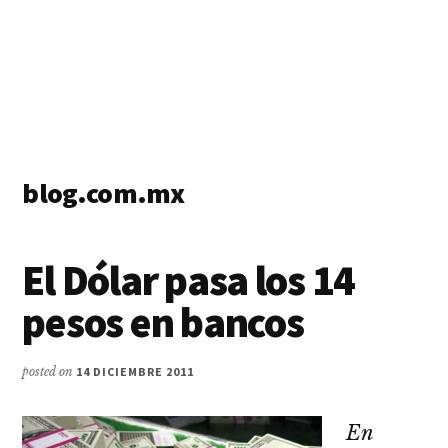
blog.com.mx
blog
de
El Dólar pasa los 14
blogs
pesos en bancos
posted on
14 DICIEMBRE 2011
En