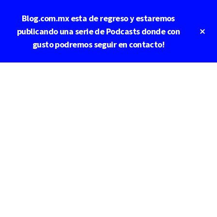
Saltar
Saltar
Blog.com.mx esta de regreso y estaremos
al
a
contenido
la
Cl
publicando una serie de Podcasts donde con
To
principal
barra
gusto podremos seguir en contacto!
Ba
lateral
principal
Additional
menu