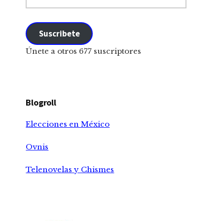
correo
electrónico
Suscribete
Únete a otros 677 suscriptores
Blogroll
Elecciones en México
Ovnis
Telenovelas y Chismes