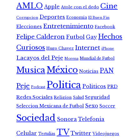
AMLO
Cine
Apple
Atole con el dedo
Deportes
Economia
Corrupcion
El Buen Fin
Entretenimiento
Elecciones
Facebook
Hechos
Felipe Calderon
Futbol
Gay
Curiosos
Internet
Hugo Chavez
iPhone
Lacayos del Peje
Mundial de Futbol
Morena
México
Musica
PAN
Noticias
Politica
Peje
Politicos
PRD
Podcast
Redes Sociales
Seguridad
Religion
Salud
Sexo
Seleccion Mexicana de Futbol
Soccer
Sociedad
Sonora
Telefonia
TV
Celular
Twitter
Tertulias
Videojuegos