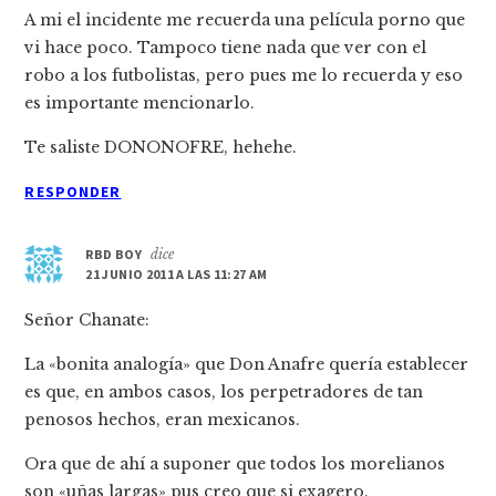
A mi el incidente me recuerda una película porno que
vi hace poco. Tampoco tiene nada que ver con el
robo a los futbolistas, pero pues me lo recuerda y eso
es importante mencionarlo.
Te saliste DONONOFRE, hehehe.
RESPONDER
RBD BOY
dice
21 JUNIO 2011 A LAS 11:27 AM
Señor Chanate:
La «bonita analogía» que Don Anafre quería establecer
es que, en ambos casos, los perpetradores de tan
penosos hechos, eran mexicanos.
Ora que de ahí a suponer que todos los morelianos
son «uñas largas» pus creo que si exagero.