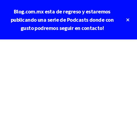
Saltar
Saltar
Blog.com.mx esta de regreso y estaremos
al
a
contenido
la
Cl
publicando una serie de Podcasts donde con
To
principal
barra
gusto podremos seguir en contacto!
Ba
lateral
principal
Additional
menu