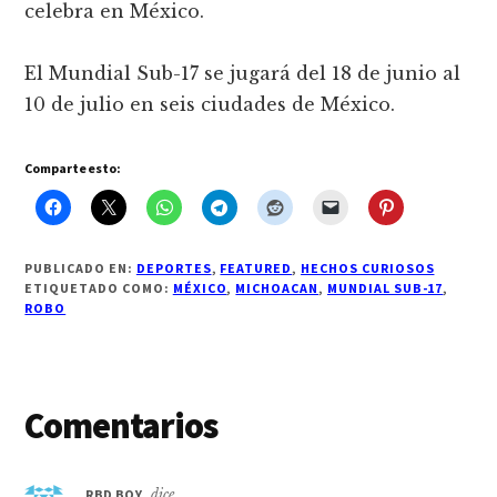
celebra en México.
El Mundial Sub-17 se jugará del 18 de junio al
10 de julio en seis ciudades de México.
Comparte esto:
PUBLICADO EN:
DEPORTES
,
FEATURED
,
HECHOS CURIOSOS
ETIQUETADO COMO:
MÉXICO
,
MICHOACAN
,
MUNDIAL SUB-17
,
ROBO
Interacciones
Comentarios
con
RBD BOY
dice