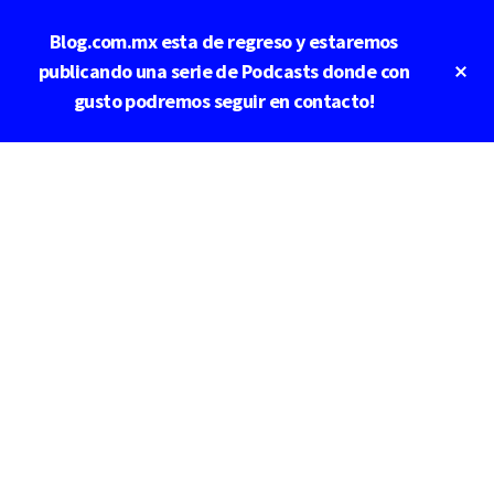
Saltar
Saltar
Blog.com.mx esta de regreso y estaremos
al
a
contenido
la
Cl
publicando una serie de Podcasts donde con
To
principal
barra
gusto podremos seguir en contacto!
Ba
lateral
principal
Additional
menu