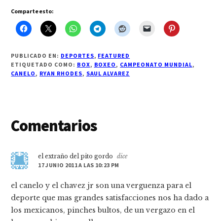
Comparte esto:
PUBLICADO EN:
DEPORTES
,
FEATURED
ETIQUETADO COMO:
BOX
,
BOXEO
,
CAMPEONATO MUNDIAL
,
CANELO
,
RYAN RHODES
,
SAUL ALVAREZ
Interacciones
Comentarios
con
los
el extraño del pito gordo
dice
17 JUNIO 2011 A LAS 10:23 PM
lectores
el canelo y el chavez jr son una verguenza para el
deporte que mas grandes satisfacciones nos ha dado a
los mexicanos, pinches bultos, de un vergazo en el