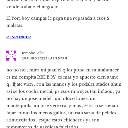
vendria abajo el negocio.
El Yori boy campas le pega una repasada a esos 2
maletas.
RESPONDER
temobe
dice
18 JUNIO 2011 A LAS 3:57 PM
no no no , mira mi juan el q les pone en su mahuncer
es mi compita RBDBOY, es mas yo apuesto cien a uno
q , fijate vien , con las manos y los pedales atados ahun
asi se los cocha mecai, ps esos m weyes tan inflaos , ya
no hay un jose medel , un toluco lopez, un
mantequilla, un jose vecerra, y mas., esos si se savian
fajar como los meros gallos, no esta sarta de peleles
atimordiados , esque estos chicheros ya son
pimpuyeros de gardiera falciados,