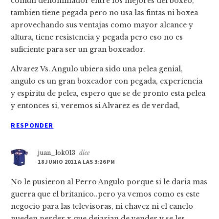
comun denominador entre los mejores del boxeo,
tambien tiene pegada pero no usa las fintas ni boxea
aprovechando sus ventajas como mayor alcance y
altura, tiene resistencia y pegada pero eso no es
suficiente para ser un gran boxeador.
Alvarez Vs. Angulo ubiera sido una pelea genial,
angulo es un gran boxeador con pegada, experiencia
y espiritu de pelea, espero que se de pronto esta pelea
y entonces si, veremos si Alvarez es de verdad,
RESPONDER
juan_lok013
dice
18 JUNIO 2011 A LAS 3:26 PM
No le pusieron al Perro Angulo porque si le daria mas
guerra que el britanico..pero ya vemos como es este
negocio para las televisoras, ni chavez ni el canelo
pueden perder x que dejarian de vender y se les