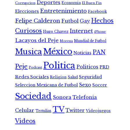
Deportes
Economia
Corrupcion
El Buen Fin
Entretenimiento
Elecciones
Facebook
Hechos
Felipe Calderon
Futbol
Gay
Curiosos
Internet
Hugo Chavez
iPhone
Lacayos del Peje
Mundial de Futbol
Morena
México
Musica
PAN
Noticias
Politica
Peje
Politicos
PRD
Podcast
Redes Sociales
Seguridad
Religion
Salud
Sexo
Seleccion Mexicana de Futbol
Soccer
Sociedad
Sonora
Telefonia
TV
Celular
Twitter
Tertulias
Videojuegos
Videos