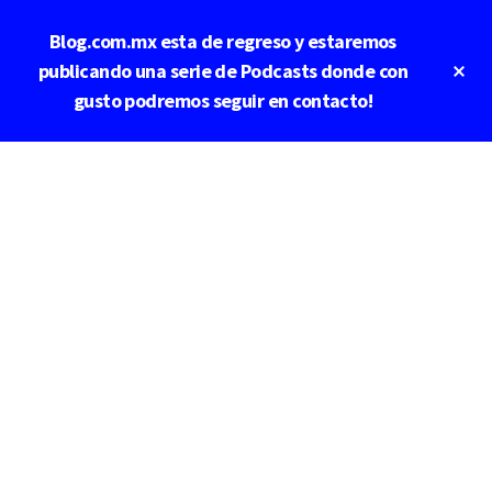
Saltar
Saltar
Blog.com.mx esta de regreso y estaremos
al
a
contenido
la
Cl
publicando una serie de Podcasts donde con
To
principal
barra
gusto podremos seguir en contacto!
Ba
lateral
principal
Additional
menu