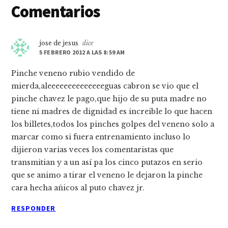
Interacciones
Comentarios
con
los
jose de jesus
dice
5 FEBRERO 2012 A LAS 8:59 AM
lectores
Pinche veneno rubio vendido de
mierda,aleeeeeeeeeeeeeeguas cabron se vio que el
pinche chavez le pago,que hijo de su puta madre no
tiene ni madres de dignidad es increible lo que hacen
los billetes,todos los pinches golpes del veneno solo a
marcar como si fuera entrenamiento incluso lo
dijieron varias veces los comentaristas que
transmitian y a un así pa los cinco putazos en serio
que se animo a tirar el veneno le dejaron la pinche
cara hecha añicos al puto chavez jr.
RESPONDER