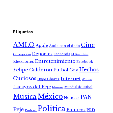
Etiquetas
AMLO
Cine
Apple
Atole con el dedo
Deportes
Economia
Corrupcion
El Buen Fin
Entretenimiento
Elecciones
Facebook
Hechos
Felipe Calderon
Futbol
Gay
Curiosos
Internet
Hugo Chavez
iPhone
Lacayos del Peje
Mundial de Futbol
Morena
México
Musica
PAN
Noticias
Politica
Peje
Politicos
PRD
Podcast