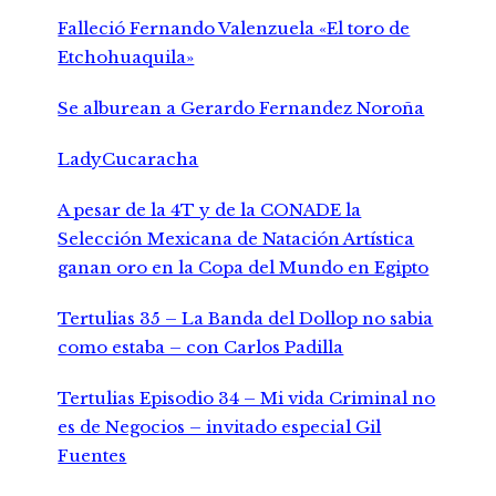
Falleció Fernando Valenzuela «El toro de
Etchohuaquila»
Se alburean a Gerardo Fernandez Noroña
LadyCucaracha
A pesar de la 4T y de la CONADE la
Selección Mexicana de Natación Artística
ganan oro en la Copa del Mundo en Egipto
Tertulias 35 – La Banda del Dollop no sabia
como estaba – con Carlos Padilla
Tertulias Episodio 34 – Mi vida Criminal no
es de Negocios – invitado especial Gil
Fuentes