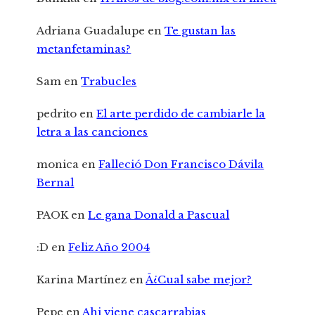
Adriana Guadalupe
en
Te gustan las
metanfetaminas?
Sam
en
Trabucles
pedrito
en
El arte perdido de cambiarle la
letra a las canciones
monica
en
Falleció Don Francisco Dávila
Bernal
PAOK
en
Le gana Donald a Pascual
:D
en
Feliz Año 2004
Karina Martínez
en
Â¿Cual sabe mejor?
Pepe
en
Ahi viene cascarrabias