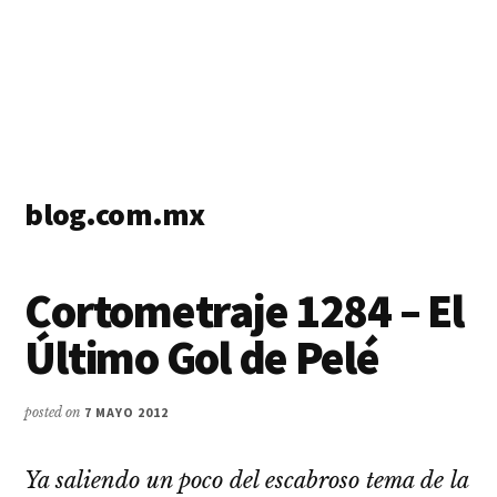
blog.com.mx
blog
de
Cortometraje 1284 – El
blogs
Último Gol de Pelé
posted on
7 MAYO 2012
Ya saliendo un poco del escabroso tema de la