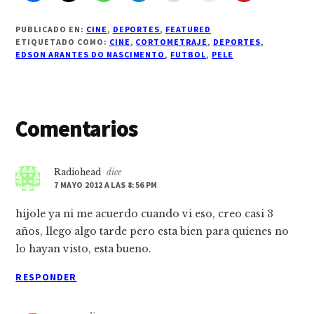
PUBLICADO EN:
CINE
,
DEPORTES
,
FEATURED
ETIQUETADO COMO:
CINE
,
CORTOMETRAJE
,
DEPORTES
,
EDSON ARANTES DO NASCIMENTO
,
FUTBOL
,
PELE
Interacciones
Comentarios
con
los
Radiohead
dice
7 MAYO 2012 A LAS 8:56 PM
lectores
hijole ya ni me acuerdo cuando vi eso, creo casi 3
años, llego algo tarde pero esta bien para quienes no
lo hayan visto, esta bueno.
RESPONDER