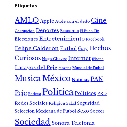
Etiquetas
AMLO
Cine
Apple
Atole con el dedo
Deportes
Economia
Corrupcion
El Buen Fin
Entretenimiento
Elecciones
Facebook
Hechos
Felipe Calderon
Futbol
Gay
Curiosos
Internet
Hugo Chavez
iPhone
Lacayos del Peje
Mundial de Futbol
Morena
México
Musica
PAN
Noticias
Politica
Peje
Politicos
PRD
Podcast
Redes Sociales
Seguridad
Religion
Salud
Sexo
Seleccion Mexicana de Futbol
Soccer
Sociedad
Sonora
Telefonia