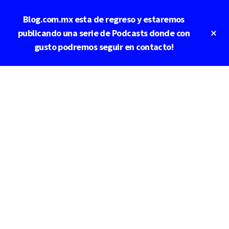
Saltar
Saltar
Blog.com.mx esta de regreso y estaremos
al
a
contenido
la
Cl
publicando una serie de Podcasts donde con
To
principal
barra
gusto podremos seguir en contacto!
Ba
lateral
principal
Additional
menu