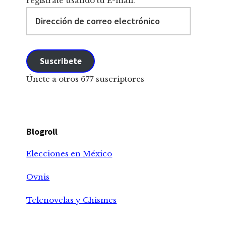
registrate usando tu E-mail.
Dirección
de
correo
electrónico
Suscribete
Únete a otros 677 suscriptores
Blogroll
Elecciones en México
Ovnis
Telenovelas y Chismes