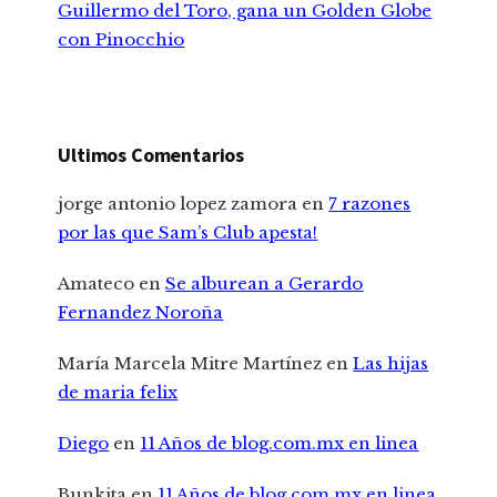
Guillermo del Toro, gana un Golden Globe
con Pinocchio
Ultimos Comentarios
jorge antonio lopez zamora
en
7 razones
por las que Sam’s Club apesta!
Amateco
en
Se alburean a Gerardo
Fernandez Noroña
María Marcela Mitre Martínez
en
Las hijas
de maria felix
Diego
en
11 Años de blog.com.mx en linea
Bunkita
en
11 Años de blog.com.mx en linea