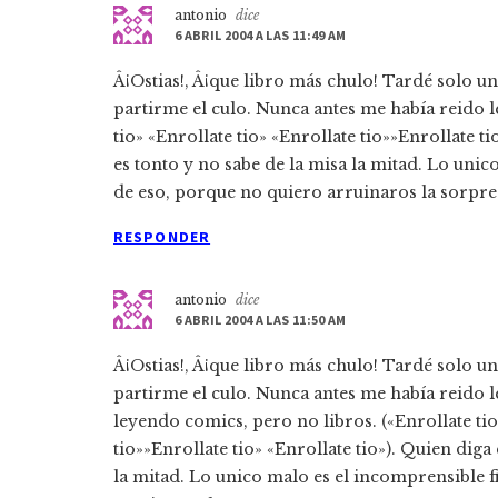
antonio
dice
6 ABRIL 2004 A LAS 11:49 AM
Â¡Ostias!, Â¡que libro más chulo! Tardé solo u
partirme el culo. Nunca antes me habí­a reido l
tio» «Enrollate tio» «Enrollate tio»»Enrollate t
es tonto y no sabe de la misa la mitad. Lo unic
de eso, porque no quiero arruinaros la sorpre
RESPONDER
antonio
dice
6 ABRIL 2004 A LAS 11:50 AM
Â¡Ostias!, Â¡que libro más chulo! Tardé solo u
partirme el culo. Nunca antes me habí­a reido 
leyendo comics, pero no libros. («Enrollate tio»
tio»»Enrollate tio» «Enrollate tio»). Quien diga
la mitad. Lo unico malo es el incomprensible f