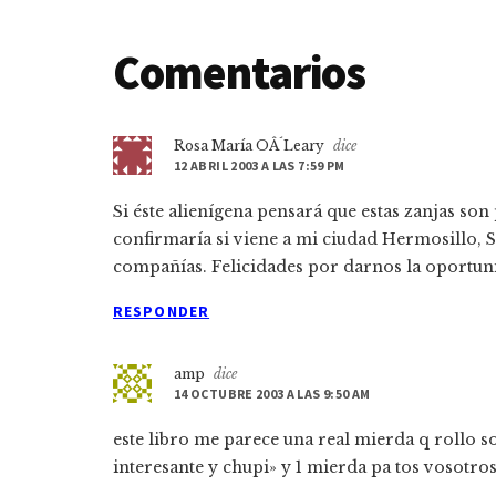
Interacciones
Comentarios
con
Rosa Marí­a OÂ´Leary
dice
los
12 ABRIL 2003 A LAS 7:59 PM
lectores
Si éste aliení­gena pensará que estas zanjas son
confirmarí­a si viene a mi ciudad Hermosillo, 
compañí­as. Felicidades por darnos la oportun
RESPONDER
amp
dice
14 OCTUBRE 2003 A LAS 9:50 AM
este libro me parece una real mierda q rollo sol
interesante y chupi» y 1 mierda pa tos vosotro