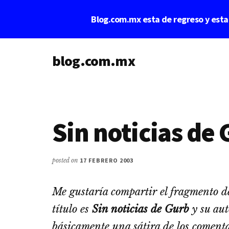
Saltar
Saltar
Blog.com.mx esta de regreso y est
al
a
contenido
la
Additional
principal
barra
lateral
blog.com.mx
menu
principal
blog
de
blogs
Sin noticias de
posted on
17 FEBRERO 2003
Me gustarí­a compartir el fragmento de
tí­tulo es
Sin noticias de Gurb
y su au
básicamente una sátira de los comenta