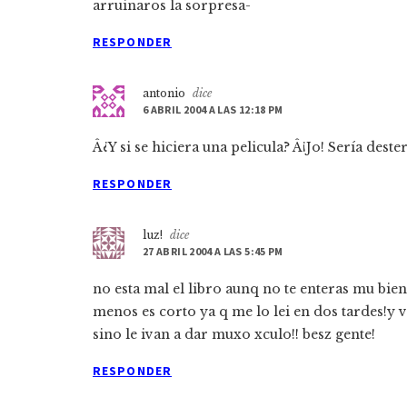
arruinaros la sorpresa-
RESPONDER
antonio
dice
6 ABRIL 2004 A LAS 12:18 PM
Â¿Y si se hiciera una pelicula? Â¡Jo! Serí­a dester
RESPONDER
luz!
dice
27 ABRIL 2004 A LAS 5:45 PM
no esta mal el libro aunq no te enteras mu bie
menos es corto ya q me lo lei en dos tardes!y 
sino le ivan a dar muxo xculo!! besz gente!
RESPONDER