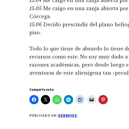
15.04
Me caigo en una zanja abierta por
15.05
Me caigo en una zanja abierta por 
Córcega.
15.06
Decido prescindir del plano helio
piso.
Todo lo que tiene de absurdo lo tiene de
recursos como este. No soy muy dado a l
razones académicas, pero desde luego 
aventuras de este aliení­gena tan «pecul
Comparte esto:
PUBLICADO EN:
DEBRAYES