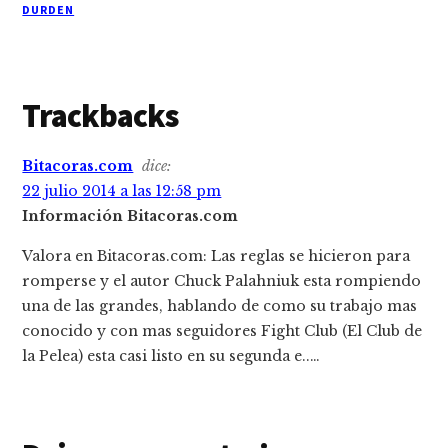
DURDEN
Interacciones
Trackbacks
con
Bitacoras.com
dice:
los
22 julio 2014 a las 12:58 pm
lectores
Información Bitacoras.com
Valora en Bitacoras.com: Las reglas se hicieron para
romperse y el autor Chuck Palahniuk esta rompiendo
una de las grandes, hablando de como su trabajo mas
conocido y con mas seguidores Fight Club (El Club de
la Pelea) esta casi listo en su segunda e..…