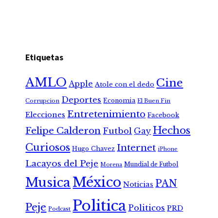
Etiquetas
AMLO
Cine
Apple
Atole con el dedo
Deportes
Economia
Corrupcion
El Buen Fin
Entretenimiento
Elecciones
Facebook
Hechos
Felipe Calderon
Futbol
Gay
Curiosos
Internet
Hugo Chavez
iPhone
Lacayos del Peje
Mundial de Futbol
Morena
México
Musica
PAN
Noticias
Politica
Peje
Politicos
PRD
Podcast