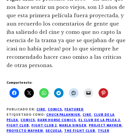
nos hace sentir un poco viejos, son 15 años de
que esta primera película fuera proyectada, y
aun recuerdo los comentarios de gente que
iba saliendo del cine y como que no capto la
esencia de la trama ya que se quejaban de que
¡casi no había peleas! por lo que siempre he
recomendado hacer caso omiso a las criticas
de otras personas.
Comparte esto:
PUBLICADO EN:
CINE
,
COMICS
,
FEATURED
ETIQUETADO COMO:
CHUCK PALAHNIUK
,
CINE
,
CLUB DE LA
PELEA
,
COMICS
,
DARK HORSE COMICS
,
EL CLUB DE LA PELEA 2
,
FIGHT CLUB
,
FIGHT CLUB 2
,
MARLA SINGER
,
PROJECT MAYHEM
,
PROYECTO MAYHEM
,
SECUELA
,
THE FIGHT CLUB
,
TYLER