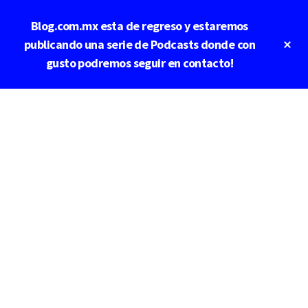
Saltar
Saltar
Blog.com.mx esta de regreso y estaremos
al
a
contenido
la
Cl
publicando una serie de Podcasts donde con
To
principal
barra
gusto podremos seguir en contacto!
Ba
lateral
principal
Additional
menu