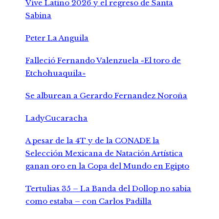
Vive Latino 2026 y el regreso de Santa
Sabina
Peter La Anguila
Falleció Fernando Valenzuela «El toro de
Etchohuaquila»
Se alburean a Gerardo Fernandez Noroña
LadyCucaracha
A pesar de la 4T y de la CONADE la
Selección Mexicana de Natación Artística
ganan oro en la Copa del Mundo en Egipto
Tertulias 35 – La Banda del Dollop no sabia
como estaba – con Carlos Padilla