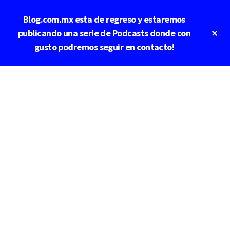
Saltar
Saltar
Blog.com.mx esta de regreso y estaremos
al
a
contenido
la
Cl
publicando una serie de Podcasts donde con
To
principal
barra
gusto podremos seguir en contacto!
Ba
lateral
principal
Additional
menu