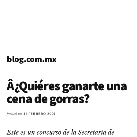
blog.com.mx
blog
de
Â¿Quiéres ganarte una
blogs
cena de gorras?
posted on
14 FEBRERO 2007
Este es un concurso de la Secretarí­a de