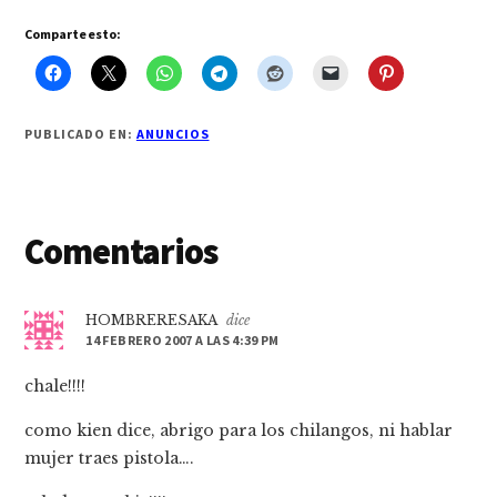
Comparte esto:
PUBLICADO EN:
ANUNCIOS
Interacciones
Comentarios
con
los
HOMBRERESAKA
dice
14 FEBRERO 2007 A LAS 4:39 PM
lectores
chale!!!!
como kien dice, abrigo para los chilangos, ni hablar
mujer traes pistola….