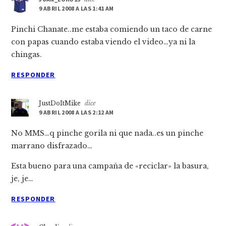
9 ABRIL 2008 A LAS 1:41 AM
Pinchi Chanate..me estaba comiendo un taco de carne
con papas cuando estaba viendo el video…ya ni la
chingas.
RESPONDER
JustDoItMike
dice
9 ABRIL 2008 A LAS 2:12 AM
No MMS…q pinche gorila ni que nada..es un pinche
marrano disfrazado…
Esta bueno para una campaña de «reciclar» la basura,
je, je…
RESPONDER