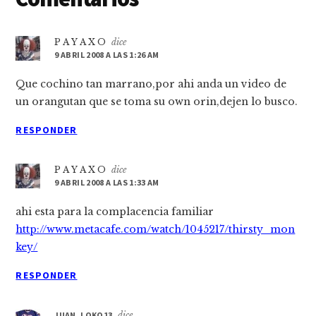
con
los
P A Y A X O
dice
9 ABRIL 2008 A LAS 1:26 AM
lectores
Que cochino tan marrano,por ahi anda un video de
un orangutan que se toma su own orin,dejen lo busco.
RESPONDER
P A Y A X O
dice
9 ABRIL 2008 A LAS 1:33 AM
ahi esta para la complacencia familiar
http://www.metacafe.com/watch/1045217/thirsty_mon
key/
RESPONDER
JUAN_LOKO13
dice