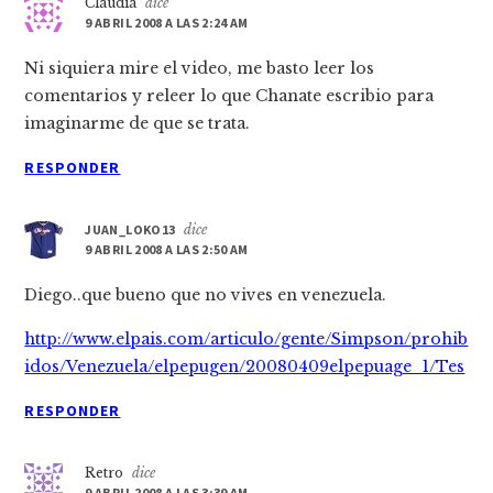
Claudia
dice
9 ABRIL 2008 A LAS 2:24 AM
Ni siquiera mire el video, me basto leer los
comentarios y releer lo que Chanate escribio para
imaginarme de que se trata.
RESPONDER
JUAN_LOKO13
dice
9 ABRIL 2008 A LAS 2:50 AM
Diego..que bueno que no vives en venezuela.
http://www.elpais.com/articulo/gente/Simpson/prohib
idos/Venezuela/elpepugen/20080409elpepuage_1/Tes
RESPONDER
Retro
dice
9 ABRIL 2008 A LAS 3:39 AM