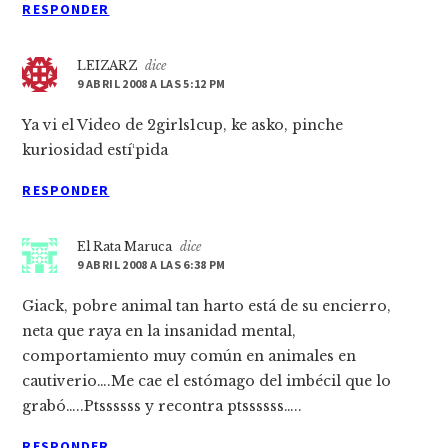
RESPONDER
LEIZARZ
dice
9 ABRIL 2008 A LAS 5:12 PM
Ya vi el Video de 2girls1cup, ke asko, pinche
kuriosidad estí¹pida
RESPONDER
El Rata Maruca
dice
9 ABRIL 2008 A LAS 6:38 PM
Giack, pobre animal tan harto está de su encierro,
neta que raya en la insanidad mental,
comportamiento muy común en animales en
cautiverio….Me cae el estómago del imbécil que lo
grabó…..Ptssssss y recontra ptssssss…..
RESPONDER