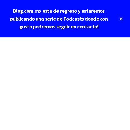
Saltar
Saltar
Blog.com.mx esta de regreso y estaremos
al
a
contenido
la
Cl
publicando una serie de Podcasts donde con
To
principal
barra
gusto podremos seguir en contacto!
Ba
lateral
principal
Additional
menu