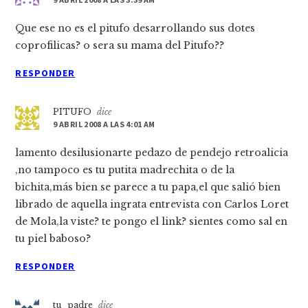
Que ese no es el pitufo desarrollando sus dotes
coprofilicas? o sera su mama del Pitufo??
RESPONDER
PITUFO
dice
9 ABRIL 2008 A LAS 4:01 AM
lamento desilusionarte pedazo de pendejo retroalicia
,no tampoco es tu putita madrechita o de la
bichita,más bien se parece a tu papa,el que salió bien
librado de aquella ingrata entrevista con Carlos Loret
de Mola,la viste? te pongo el link? sientes como sal en
tu piel baboso?
RESPONDER
tu_padre
dice