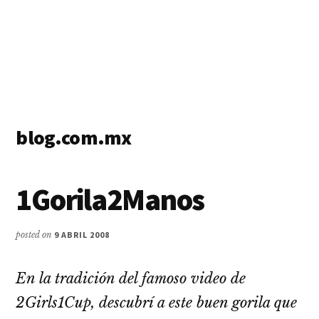
blog.com.mx
blog
de
1Gorila2Manos
blogs
posted on
9 ABRIL 2008
En la tradición del famoso video de
2Girls1Cup, descubrí­ a este buen gorila que