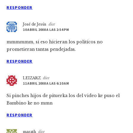
RESPONDER
José de Jesús
dice
10 ABRIL 2008 A LAS 2:54 PM
mmmmmm, si eso hicieran los polití­cos no
prometieran tantas pendejadas.
RESPONDER
LEIZARZ
dice
11 ABRIL 2008 A LAS 6:10 AM
Si pinches hijos de pituerka los del video ke puso el
Bambino ke no mmn
RESPONDER
marath
dice