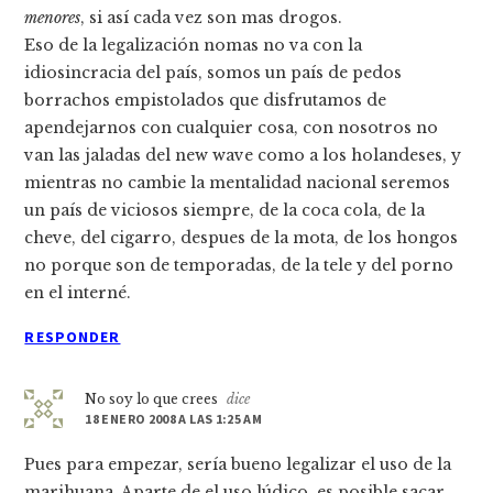
menores
, si así­ cada vez son mas drogos.
Eso de la legalización nomas no va con la
idiosincracia del paí­s, somos un paí­s de pedos
borrachos empistolados que disfrutamos de
apendejarnos con cualquier cosa, con nosotros no
van las jaladas del new wave como a los holandeses, y
mientras no cambie la mentalidad nacional seremos
un paí­s de viciosos siempre, de la coca cola, de la
cheve, del cigarro, despues de la mota, de los hongos
no porque son de temporadas, de la tele y del porno
en el interné.
RESPONDER
No soy lo que crees
dice
18 ENERO 2008 A LAS 1:25 AM
Pues para empezar, serí­a bueno legalizar el uso de la
marihuana. Aparte de el uso lúdico, es posible sacar