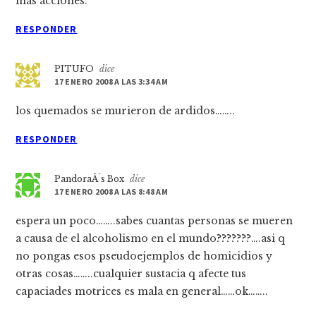
mas acciones.
RESPONDER
PITUFO
dice
17 ENERO 2008 A LAS 3:34 AM
los quemados se murieron de ardidos……..
RESPONDER
PandoraÂ´s Box
dice
17 ENERO 2008 A LAS 8:48 AM
espera un poco……..sabes cuantas personas se mueren
a causa de el alcoholismo en el mundo???????….asi q
no pongas esos pseudoejemplos de homicidios y
otras cosas……..cualquier sustacia q afecte tus
capaciades motrices es mala en general……ok……..