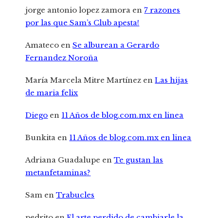
jorge antonio lopez zamora
en
7 razones
por las que Sam’s Club apesta!
Amateco
en
Se alburean a Gerardo
Fernandez Noroña
María Marcela Mitre Martínez
en
Las hijas
de maria felix
Diego
en
11 Años de blog.com.mx en linea
Bunkita
en
11 Años de blog.com.mx en linea
Adriana Guadalupe
en
Te gustan las
metanfetaminas?
Sam
en
Trabucles
pedrito
en
El arte perdido de cambiarle la