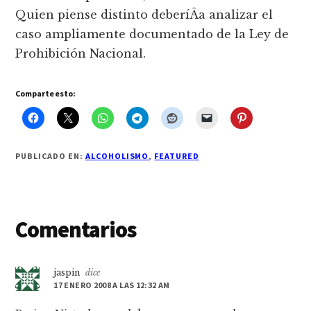
Quien piense distinto deberí­Â­a analizar el
caso ampliamente documentado de la Ley de
Prohibición Nacional.
Comparte esto:
PUBLICADO EN:
ALCOHOLISMO
,
FEATURED
Interacciones
Comentarios
con
los
jaspin
dice
17 ENERO 2008 A LAS 12:32 AM
lectores