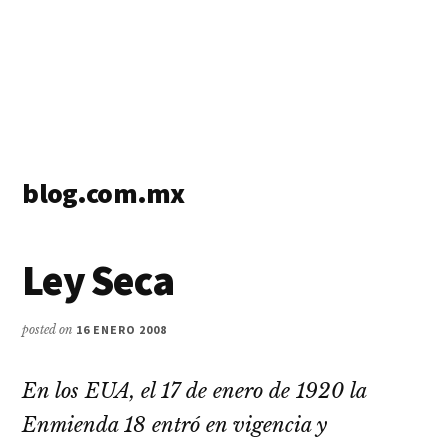
blog.com.mx
blog
de
Ley Seca
blogs
posted on
16 ENERO 2008
En los EUA, el 17 de enero de 1920 la
Enmienda 18 entró en vigencia y