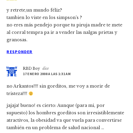
y retrete,un mundo féliz?
tambien lo viste en los simpson’s ?
no eres más pendejo porque tu piruja madre te mete
al corral tempra pa ir a vender las nalgas prietas y
granosas.
RESPONDER
RBD Boy
dice
17 ENERO 2008 A LAS 1:31 AM
no Arkantos!!!! sin gorditos, me voy a morir de
tristeza!!!!
jajaja! bueno! es cierto: Aunque (para mi, por
supuesto) los hombres gorditos son irresistiblemente
atractivos, la obesidad va que vuela para convertirse
también en un problema de salud nacional …