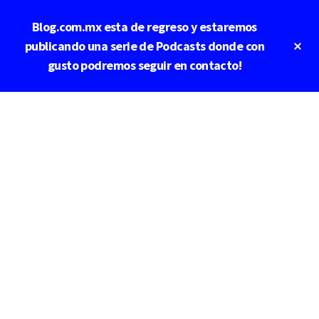
Saltar
Saltar
Blog.com.mx esta de regreso y estaremos
al
a
contenido
la
Cl
publicando una serie de Podcasts donde con
To
principal
barra
gusto podremos seguir en contacto!
Ba
lateral
principal
Additional
menu