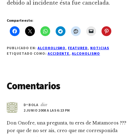
debido al incidente ésta fue cancelada.
Comparte esto:
PUBLICADO EN:
ALCOHOLISMO
,
FEATURED
,
NOTICIAS
ETIQUETADO COMO:
ACCIDENTE
,
ALCOHOLISMO
Interacciones
Comentarios
con
los
Dⁿ BOLA
dice
2 JUNIO 2008 A LAS 6:13 PM
lectores
Don Onofre, una pregunta, tu eres de Matamoros ???
por que de no ser ais, creo que me corresponida