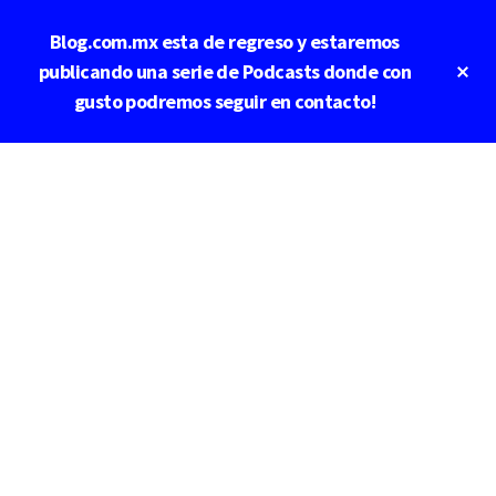
Saltar
Blog.com.mx esta de regreso y estaremos
al
contenido
Cl
publicando una serie de Podcasts donde con
To
principal
gusto podremos seguir en contacto!
Ba
Additional
menu