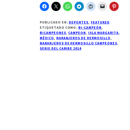
la
Serie
del
Caribe
2014
PUBLICADO EN:
DEPORTES
,
FEATURED
de
ETIQUETADO COMO:
BI-CAMPEÓN
,
Baseball
BICAMPEONES
,
CAMPEON
,
ISLA MARGARITA
,
MÉXICO
,
NARANJEROS DE HERMOSILLO
,
NARANJEROS DE HERMOSILLO CAMPEONES
,
SERIE DEL CARIBE 2014