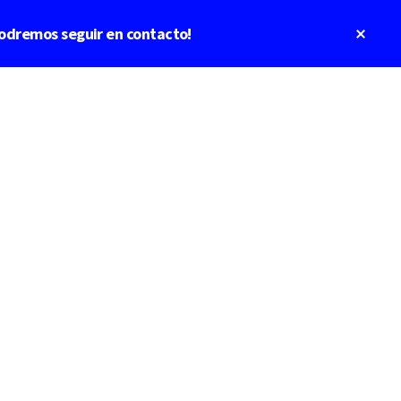
Clos
odremos seguir en contacto!
Top
Bann