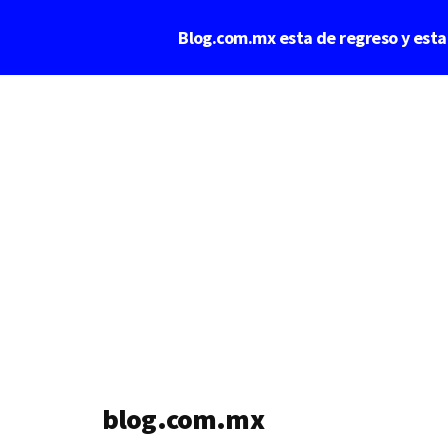
Saltar
Blog.com.mx esta de regreso y est
al
contenido
Additional
principal
menu
blog.com.mx
blog