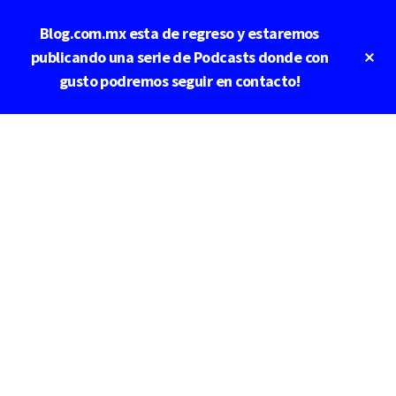
Saltar
Blog.com.mx esta de regreso y estaremos
al
contenido
Cl
publicando una serie de Podcasts donde con
To
principal
gusto podremos seguir en contacto!
Ba
Additional
menu