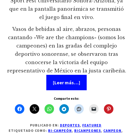
Sport Fest Universitario Sonora-Arizona, ya
que en la pantalla panorámica se transmitió
el juego final en vivo.
Vasos de bebidas al aire, abrazos, personas
cantando «We are the champions» (somos los
campeones) en las gradas del complejo
deportivo sonorense, se observaron tras
conocerse la victoria del equipo
representativo de México en la justa caribeña.
acerca
[Leer más…]
de
México
campeón
Comparte esto:
en
la
Serie
del
Caribe
2014
PUBLICADO EN:
DEPORTES
,
FEATURED
de
ETIQUETADO COMO:
BI-CAMPEÓN
,
BICAMPEONES
,
CAMPEON
,