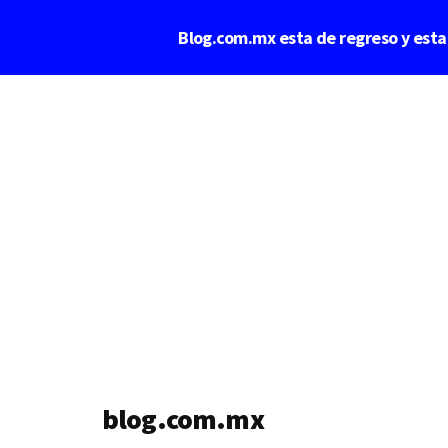
Saltar
Blog.com.mx esta de regreso y est
al
contenido
Additional
principal
menu
blog.com.mx
blog