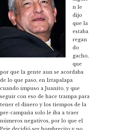
n le
dijo
que la
estaba
regan
do
gacho,
que
por que la gente aun se acordaba
de lo que paso, en Iztapalapa
cuando impuso a Juanito, y que
seguir con eso de hace trampa para
tener el dinero y los tiempos de la
pre-campaña solo le iba a traer
números negativos, por lo que el
Peje decidió ser hombrecito y no