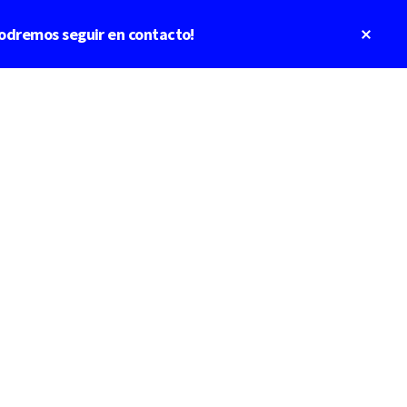
Clos
odremos seguir en contacto!
Top
Bann