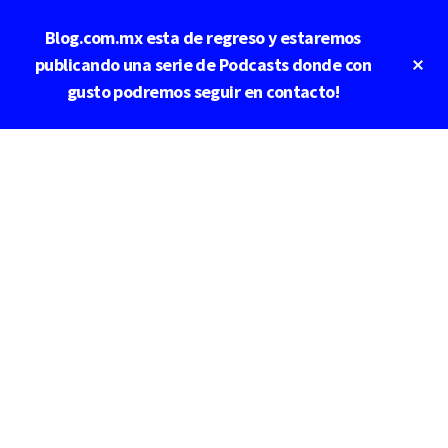
Saltar
Blog.com.mx esta de regreso y estaremos
al
contenido
Cl
publicando una serie de Podcasts donde con
To
principal
gusto podremos seguir en contacto!
Ba
Additional
menu