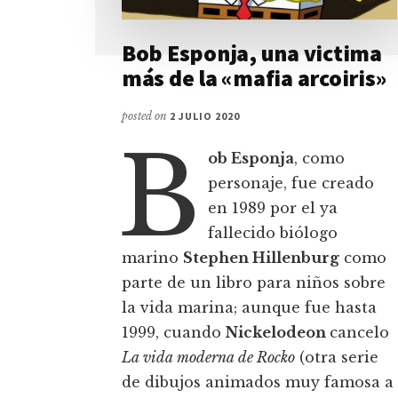
Bob Esponja, una victima
más de la «mafia arcoiris»
posted on
2 JULIO 2020
B
ob Esponja
, como
personaje, fue creado
en 1989 por el ya
fallecido biólogo
marino
Stephen Hillenburg
como
parte de un libro para niños sobre
la vida marina; aunque fue hasta
1999, cuando
Nickelodeon
cancelo
La vida moderna de Rocko
(otra serie
de dibujos animados muy famosa a