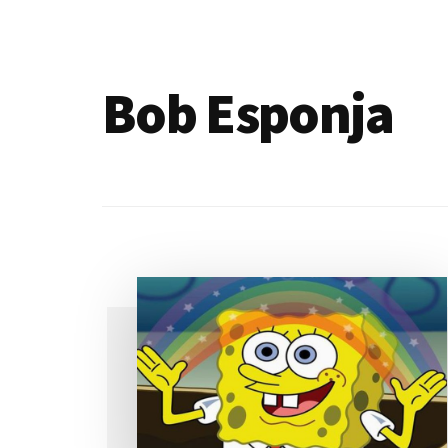
de
blogs
Bob Esponja