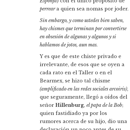
Esponja
) con el único propósito de
perrear
a quien sea nomas por joder.
Sin embargo, y como ustedes bien saben,
hay chismes que terminan por convertirse
en obsesión de algunas y algunos y si
hablamos de jotos, aun mas.
Y es que de este chiste privado e
irrelevante, de esos que se oyen a
cada rato en el Taller o en el
Bearmex, se hizo tal chisme
(amplificado en las redes sociales arcoiris)
,
que seguramente, llegó a oídos del
señor
Hillenburg
,
el papa de la Bob
;
quien fastidiado ya por los
rumores acerca de su hijo, dio una
declaración un poco antes de su