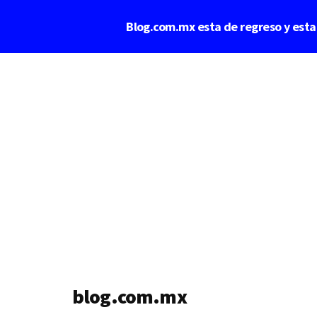
Saltar
Blog.com.mx esta de regreso y est
al
contenido
Additional
principal
menu
blog.com.mx
blog