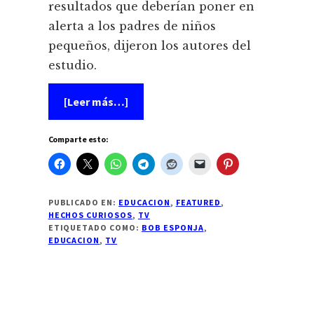
resultados que deberían poner en
alerta a los padres de niños
pequeños, dijeron los autores del
estudio.
acerca
[Leer más…]
de
Bob
Esponja
Comparte esto:
podría
causar
deficit
de
atención
en
PUBLICADO EN:
EDUCACION
,
FEATURED
,
los
HECHOS CURIOSOS
,
TV
niños
ETIQUETADO COMO:
BOB ESPONJA
,
EDUCACION
,
TV