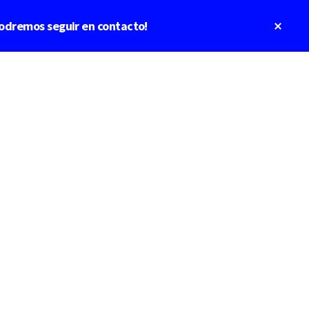
Clos
odremos seguir en contacto!
Top
Bann